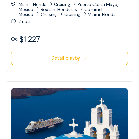
Celebrity Xperience
Miami, Florida
Cruising
Puerto Costa Maya,
Mexico
Roatan, Honduras
Cozumel,
Mexico
Cruising
Cruising
Miami, Florida
Celebrity Xploration
7 nocí
$1 227
Od
Detail plavby