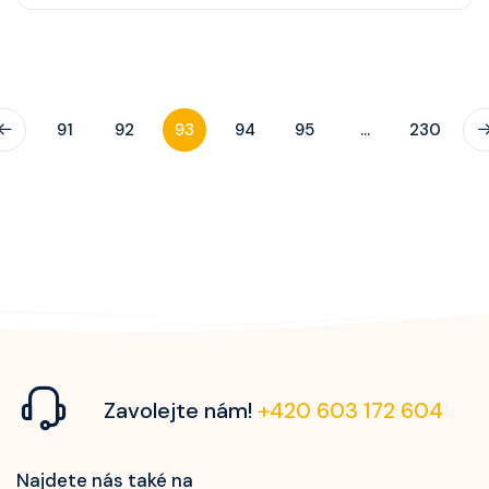
91
92
93
94
95
...
230
Zavolejte nám!
+420 603 172 604
Najdete nás také na