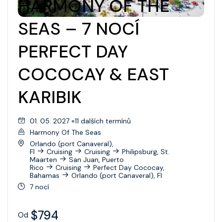
HARMONY OF THE
SEAS – 7 NOCÍ
PERFECT DAY
COCOCAY & EAST
KARIBIK
01. 05. 2027 +11 dalších termínů
Harmony Of The Seas
Orlando (port Canaveral),
Fl
Cruising
Cruising
Philipsburg, St.
Maarten
San Juan, Puerto
Rico
Cruising
Perfect Day Cococay,
Bahamas
Orlando (port Canaveral), Fl
7 nocí
$794
Od