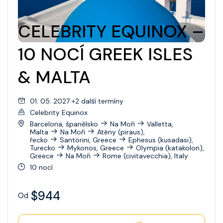
CELEBRITY EQUINOX –
10 NOCÍ GREEK ISLES
& MALTA
01. 05. 2027 +2 další termíny
Celebrity Equinox
Barcelona, španělsko
Na Moři
Valletta,
Malta
Na Moři
Atény (piraus),
řecko
Santorini, Greece
Ephesus (kusadasi),
Turecko
Mykonos, Greece
Olympia (katakolon),
Greece
Na Moři
Rome (civitavecchia), Italy
10 nocí
$944
Od