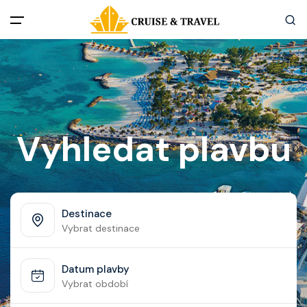
Menu
Akční nabídky
Destinace
Vyhledat plavbu
Zážitky z plaveb
Užitečné informace
Destinace
Vybrat destinace
Často kladené otázky
Datum plavby
Články
Vybrat období