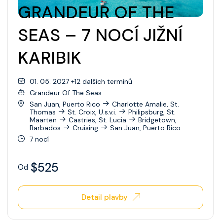
GRANDEUR OF THE
Wonder Of The Seas
SEAS – 7 NOCÍ JIŽNÍ
Celebrity Apex
KARIBIK
Celebrity Ascent
Celebrity Beyond
01. 05. 2027 +12 dalších termínů
Celebrity Boundless
Grandeur Of The Seas
San Juan, Puerto Rico
Charlotte Amalie, St.
Celebrity Compass
Thomas
St. Croix, U.s.v.i.
Philipsburg, St.
Maarten
Castries, St. Lucia
Bridgetown,
Barbados
Cruising
San Juan, Puerto Rico
Celebrity Constellation
7 nocí
Celebrity Eclipse
$525
Od
Celebrity Edge
Celebrity Equinox
Detail plavby
Celebrity Flora