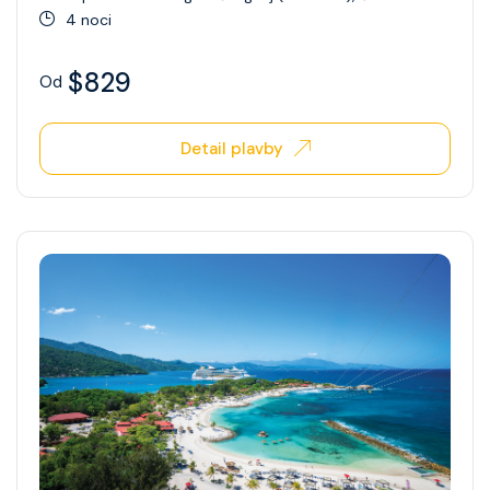
4 noci
$829
Od
Detail plavby