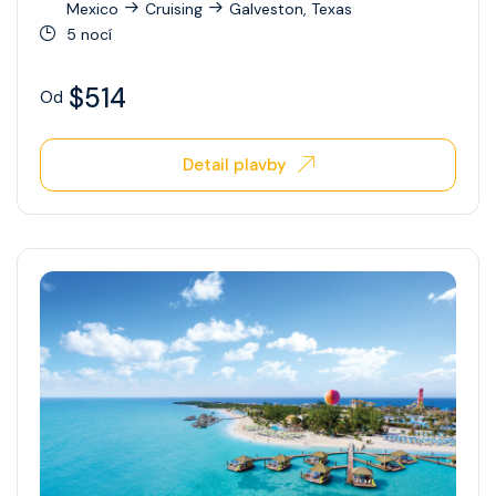
Mexico
Cruising
Galveston, Texas
5 nocí
Ovation Of The Seas
Quantum Of The Seas
$514
Od
Radiance Of The Seas
Detail plavby
Rhapsody Of The Seas
Serenade Of The Seas
Spectrum Of The Seas
Star Of The Seas
Symphony Of The Seas
Utopia Of The Seas
Vision Of The Seas
Voyager Of The Seas