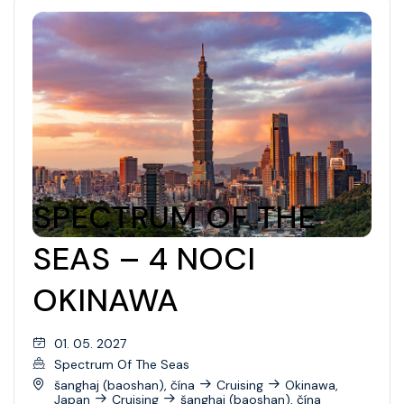
SPECTRUM OF THE
SEAS – 4 NOCI
OKINAWA
01. 05. 2027
Spectrum Of The Seas
šanghaj (baoshan), čína
Cruising
Okinawa,
Japan
Cruising
šanghaj (baoshan), čína