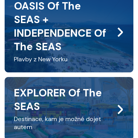
OASIS Of The
Kontakt
SEAS +
Vyhledat plavbu
INDEPENDENCE Of
The SEAS
Plavby z New Yorku
EXPLORER Of The
SEAS
Destinace, kam je možné dojet
autem