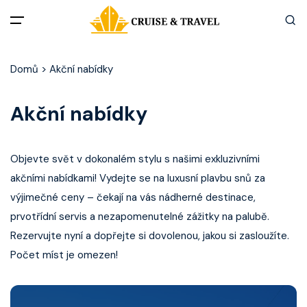
Menu
Domů
>
Akční nabídky
Akční nabídky
Akční nabídky
Destinace
Objevte svět v dokonalém stylu s našimi exkluzivními
Zážitky z plaveb
akčními nabídkami! Vydejte se na luxusní plavbu snů za
výjimečné ceny – čekají na vás nádherné destinace,
Užitečné informace
prvotřídní servis a nezapomenutelné zážitky na palubě.
Rezervujte nyní a dopřejte si dovolenou, jakou si zasloužíte.
Často kladené otázky
Počet míst je omezen!
Články