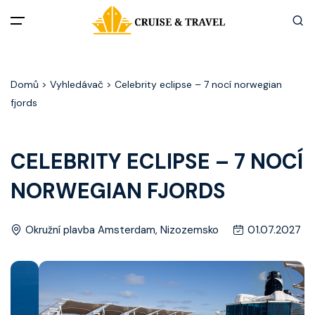
Menu
Domů
> Vyhledávač > Celebrity eclipse – 7 nocí norwegian
Akční nabídky
fjords
Destinace
CELEBRITY ECLIPSE – 7 NOCÍ
Zážitky z plaveb
NORWEGIAN FJORDS
Užitečné informace
Okružní plavba Amsterdam, Nizozemsko
01.07.2027
Často kladené otázky
Články