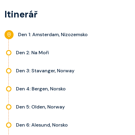
balkon s výhledem, velikost kajuty
koupelnu se sprchou, šatnu,
a balkonu se liší dle kategorie
Itinerář
nastavitelnou klimatizaci,
kajuty.
interaktivní TV, rádio, telefon,
noční stolky, trezor a balkon s
Den 1: Amsterdam, Nizozemsko
výhledem, velikost kajuty a balkonu
se liší dle kategorie kajuty.
Den 2: Na Moři
Den 3: Stavanger, Norway
Den 4: Bergen, Norsko
Den 5: Olden, Norway
Den 6: Alesund, Norsko