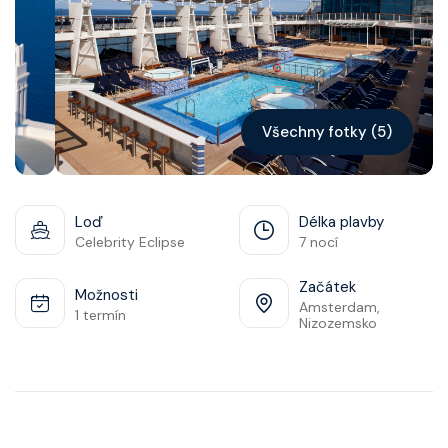
Kontakt
Vyhledat plavbu
Všechny fotky (5)
Loď
Délka plavby
Celebrity Eclipse
7 nocí
Začátek
Možnosti
Amsterdam,
1 termín
Nizozemsko