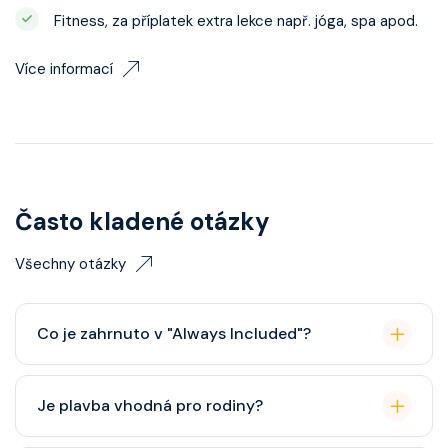
Fitness, za příplatek extra lekce např. jóga, spa apod.
Více informací
Často kladené otázky
Všechny otázky
Co je zahrnuto v "Always Included"?
Classic nápojový balíček (možný upgrade na Premium
Je plavba vhodná pro rodiny?
balíček), základní Wi-Fi.