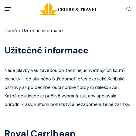
Menu
Domů
>
Užitečné informace
Akční nabídky
Užitečné informace
Destinace
Naše plavby vás zavedou do těch nejúchvatnějších koutů
Zážitky z plaveb
planety – od slunného Středomoří přes exotické Karibské
ostrovy až po dechberoucí norské fjordy či dalekou Asii.
Užitečné informace
Každá destinace je pečlivě vybraná tak, aby spojovala
přírodní krásy, kulturní bohatství a nezapomenutelné zážitky.
Často kladené otázky
Články
Royal Carribean