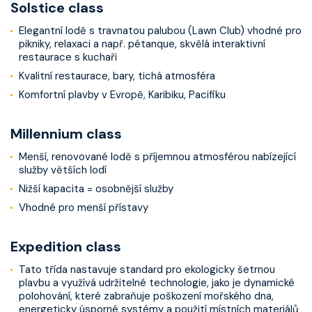
Solstice class
Elegantní lodě s travnatou palubou (Lawn Club) vhodné pro
pikniky, relaxaci a např. pétanque, skvělá interaktivní
restaurace s kuchaři
Kvalitní restaurace, bary, tichá atmosféra
Komfortní plavby v Evropě, Karibiku, Pacifiku
Millennium class
Menší, renovované lodě s příjemnou atmosférou nabízející
služby větších lodí
Nižší kapacita = osobnější služby
Vhodné pro menší přístavy
Expedition class
Tato třída nastavuje standard pro ekologicky šetrnou
plavbu a využívá udržitelné technologie, jako je dynamické
polohování, které zabraňuje poškození mořského dna,
energeticky úsporné systémy a použití místních materiálů