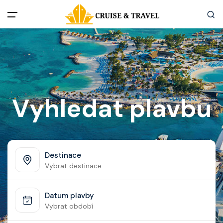
Menu
Akční nabídky
Destinace
Vyhledat plavbu
Zážitky z plaveb
Užitečné informace
Destinace
Vybrat destinace
Často kladené otázky
Datum plavby
Články
Vybrat období