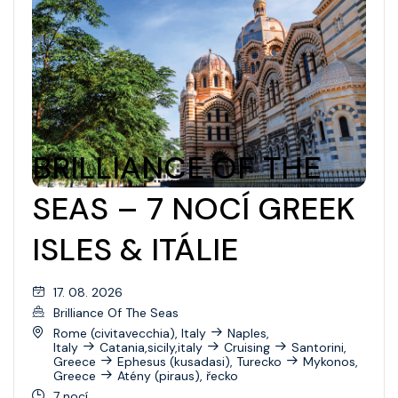
BRILLIANCE OF THE
SEAS – 7 NOCÍ GREEK
ISLES & ITÁLIE
17. 08. 2026
Brilliance Of The Seas
Rome (civitavecchia), Italy
Naples,
Italy
Catania,sicily,italy
Cruising
Santorini,
Greece
Ephesus (kusadasi), Turecko
Mykonos,
Greece
Atény (piraus), řecko
7 nocí