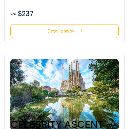
$237
Od
Detail plavby
CELEBRITY ASCENT –