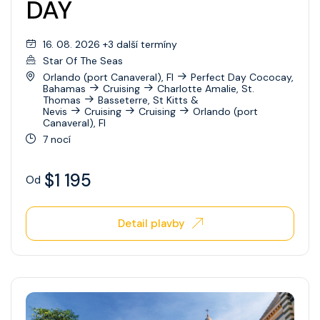
DAY
Celebrity Xperience
Celebrity Xploration
16. 08. 2026 +3 další termíny
Star Of The Seas
Orlando (port Canaveral), Fl
Perfect Day Cococay,
Bahamas
Cruising
Charlotte Amalie, St.
Thomas
Basseterre, St Kitts &
Nevis
Cruising
Cruising
Orlando (port
Canaveral), Fl
7 nocí
$1 195
Od
Detail plavby