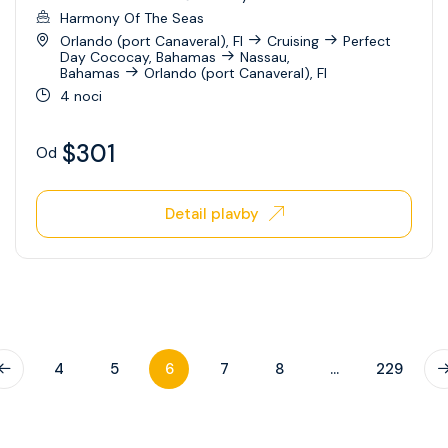
Harmony Of The Seas
Orlando (port Canaveral), Fl
Cruising
Perfect
Day Cococay, Bahamas
Nassau,
Bahamas
Orlando (port Canaveral), Fl
4 noci
$301
Od
Detail plavby
4
5
6
7
8
...
229