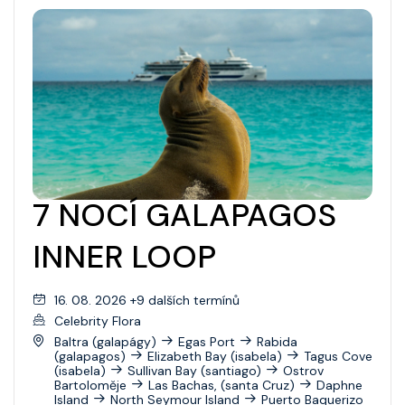
Grandeur Of The Seas
Pacifický Severozápad
Harmony Of The Seas
Jižní Amerika
Hero Of The Seas
Jižní Pacifik
Icon Of The Seas
Transatlantic
Independence Of The Seas
Panamský průplav
Jewel Of The Seas
7 NOCÍ GALAPAGOS
Transpacific
Legend Of The Seas
INNER LOOP
Liberty Of The Seas
Mariner Of The Seas
16. 08. 2026 +9 dalších termínů
Celebrity Flora
Navigator Of The Seas
Baltra (galapágy)
Egas Port
Rabida
(galapagos)
Elizabeth Bay (isabela)
Tagus Cove
Oasis Of The Seas
(isabela)
Sullivan Bay (santiago)
Ostrov
Bartoloměje
Las Bachas, (santa Cruz)
Daphne
Odyssey Of The Seas
Island
North Seymour Island
Puerto Baquerizo