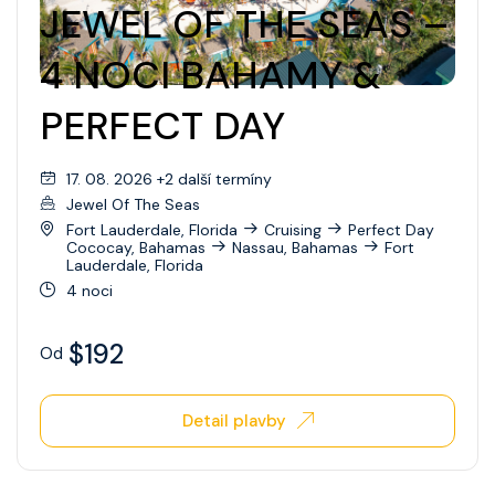
JEWEL OF THE SEAS –
4 NOCI BAHAMY &
PERFECT DAY
17. 08. 2026 +2 další termíny
Jewel Of The Seas
Fort Lauderdale, Florida
Cruising
Perfect Day
Cococay, Bahamas
Nassau, Bahamas
Fort
Lauderdale, Florida
4 noci
$192
Od
Detail plavby