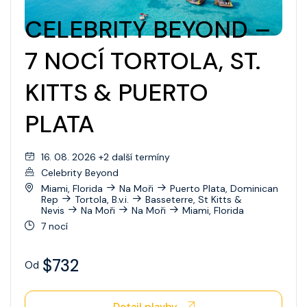
Wonder Of The Seas
CELEBRITY BEYOND –
Celebrity Apex
7 NOCÍ TORTOLA, ST.
Celebrity Ascent
KITTS & PUERTO
Celebrity Beyond
PLATA
Celebrity Boundless
Celebrity Compass
16. 08. 2026 +2 další termíny
Celebrity Beyond
Celebrity Constellation
Miami, Florida
Na Moři
Puerto Plata, Dominican
Rep
Tortola, B.v.i.
Basseterre, St Kitts &
Celebrity Eclipse
Nevis
Na Moři
Na Moři
Miami, Florida
7 nocí
Celebrity Edge
$732
Celebrity Equinox
Od
Celebrity Flora
Detail plavby