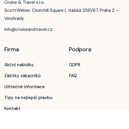
Cruise & Travel s.r.o.
Scott.Weber, Churchill Square I., Italská 2581/67, Praha 2 –
Vinohrady
info@cruiseandtravel.cz
Firma
Podpora
Akční nabídky
GDPR
Zavolejte nám!
Zážitky zákazníků
FAQ
+420 603 172 604
Užitečné informace
Tipy na nejlepší plavbu
Kontakt
Newsletter