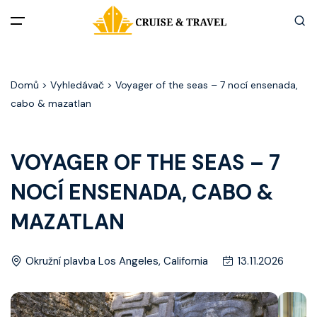
Menu
Domů
> Vyhledávač > Voyager of the seas – 7 nocí ensenada,
Akční nabídky
cabo & mazatlan
Destinace
VOYAGER OF THE SEAS – 7
Zážitky z plaveb
NOCÍ ENSENADA, CABO &
Užitečné informace
MAZATLAN
Často kladené otázky
Okružní plavba Los Angeles, California
13.11.2026
Články