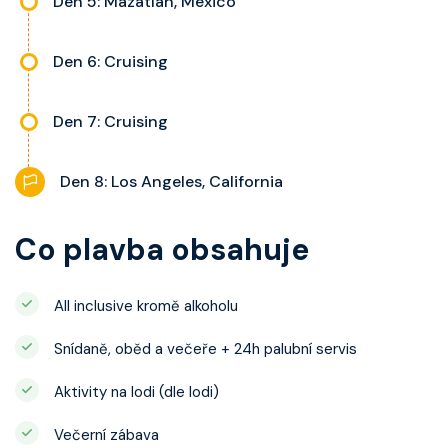
Den 5: Mazatlan, Mexico
Den 6: Cruising
Den 7: Cruising
Den 8: Los Angeles, California
Co plavba obsahuje
All inclusive kromě alkoholu
Snídaně, oběd a večeře + 24h palubní servis
Aktivity na lodi (dle lodi)
Večerní zábava