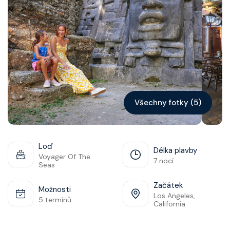
Kontakt
Vyhledat plavbu
Všechny fotky (5)
Loď
Délka plavby
Voyager Of The
7 nocí
Seas
Začátek
Možnosti
Los Angeles,
5 termínů
California