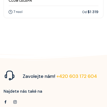
CLUB LELEPA
$1 319
7 nocí
Od
Zavolejte nám!
+420 603 172 604
Najdete nás také na