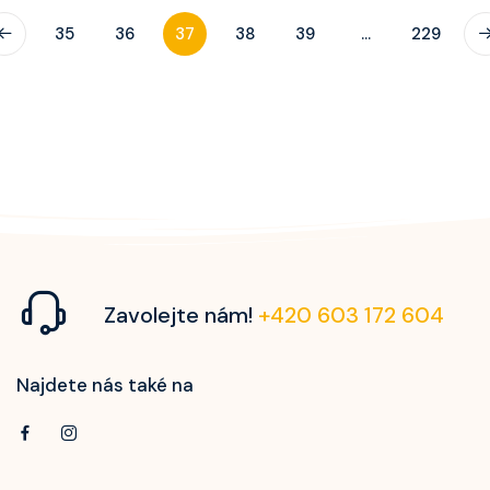
35
36
37
38
39
...
229
Zavolejte nám!
+420 603 172 604
Najdete nás také na