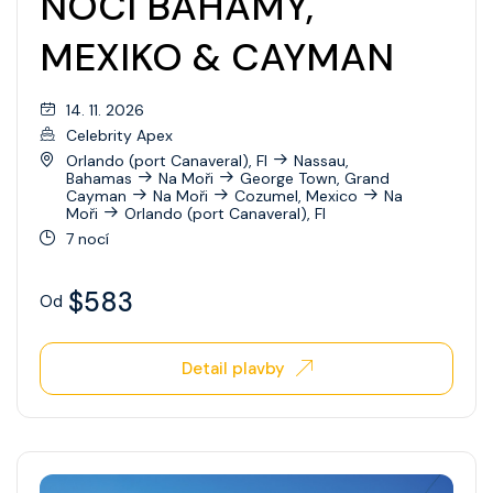
NOCÍ BAHAMY,
MEXIKO & CAYMAN
14. 11. 2026
Celebrity Apex
Orlando (port Canaveral), Fl
Nassau,
Bahamas
Na Moři
George Town, Grand
Cayman
Na Moři
Cozumel, Mexico
Na
Moři
Orlando (port Canaveral), Fl
7 nocí
$583
Od
Detail plavby