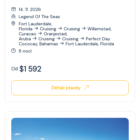
Celebrity Xperience
14. 11. 2026
Celebrity Xploration
Legend Of The Seas
Fort Lauderdale,
Florida
Cruising
Cruising
Willemstad,
Curacao
Oranjestad,
Aruba
Cruising
Cruising
Perfect Day
Cococay, Bahamas
Fort Lauderdale, Florida
8 nocí
$1 592
Od
Detail plavby