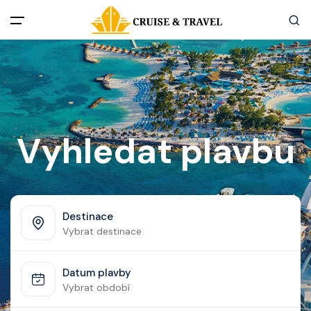
Menu
Akční nabídky
Destinace
Vyhledat plavbu
Zážitky z plaveb
Užitečné informace
Destinace
Vybrat destinace
Často kladené otázky
Datum plavby
Články
Vybrat období