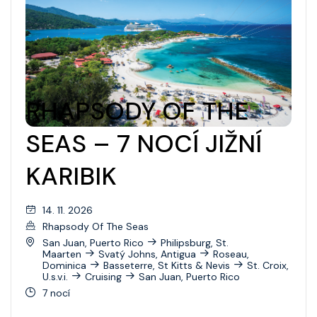
RHAPSODY OF THE
SEAS – 7 NOCÍ JIŽNÍ
KARIBIK
14. 11. 2026
Rhapsody Of The Seas
San Juan, Puerto Rico
Philipsburg, St.
Maarten
Svatý Johns, Antigua
Roseau,
Dominica
Basseterre, St Kitts & Nevis
St. Croix,
U.s.v.i.
Cruising
San Juan, Puerto Rico
7 nocí