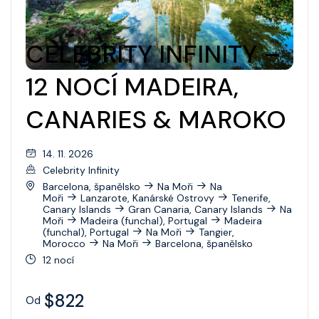
CELEBRITY INFINITY –
12 NOCÍ MADEIRA,
CANARIES & MAROKO
14. 11. 2026
Celebrity Infinity
Barcelona, španělsko
Na Moři
Na
Moři
Lanzarote, Kanárské Ostrovy
Tenerife,
Canary Islands
Gran Canaria, Canary Islands
Na
Moři
Madeira (funchal), Portugal
Madeira
(funchal), Portugal
Na Moři
Tangier,
Morocco
Na Moři
Barcelona, španělsko
12 nocí
$822
Od