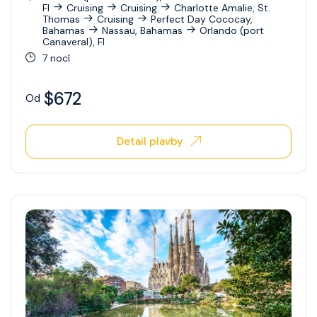
Fl
Cruising
Cruising
Charlotte Amalie, St.
Thomas
Cruising
Perfect Day Cococay,
Bahamas
Nassau, Bahamas
Orlando (port
Canaveral), Fl
7 nocí
$672
Od
Detail plavby