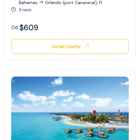
Bahamas
Orlando (port Canaveral), Fl
3 noci
Ovation Of The Seas
Quantum Of The Seas
$609
Od
Radiance Of The Seas
Detail plavby
Rhapsody Of The Seas
Serenade Of The Seas
Spectrum Of The Seas
Star Of The Seas
Symphony Of The Seas
Utopia Of The Seas
Vision Of The Seas
Voyager Of The Seas