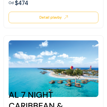
$474
Od
Detail plavby
AL 7 NIGHT
CARIBBEAN &