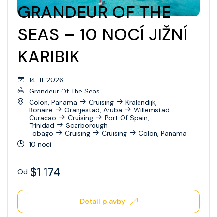
GRANDEUR OF THE
Wonder Of The Seas
SEAS – 10 NOCÍ JIŽNÍ
Celebrity Apex
KARIBIK
Celebrity Ascent
Celebrity Beyond
14. 11. 2026
Celebrity Boundless
Grandeur Of The Seas
Colon, Panama
Cruising
Kralendijk,
Celebrity Compass
Bonaire
Oranjestad, Aruba
Willemstad,
Curacao
Cruising
Port Of Spain,
Trinidad
Scarborough,
Celebrity Constellation
Tobago
Cruising
Cruising
Colon, Panama
10 nocí
Celebrity Eclipse
Celebrity Edge
$1 174
Od
Celebrity Equinox
Detail plavby
Celebrity Flora