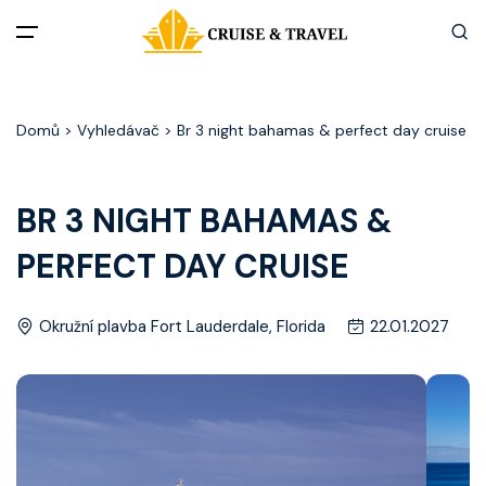
Menu
Domů
> Vyhledávač > Br 3 night bahamas & perfect day cruise
Akční nabídky
Destinace
BR 3 NIGHT BAHAMAS &
PERFECT DAY CRUISE
Zážitky z plaveb
Užitečné informace
Okružní plavba Fort Lauderdale, Florida
22.01.2027
Často kladené otázky
Články