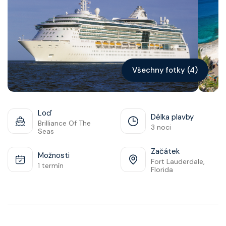
Kontakt
Vyhledat plavbu
Všechny fotky (4)
Loď
Délka plavby
Brilliance Of The
3 noci
Seas
Začátek
Možnosti
Fort Lauderdale,
1 termín
Florida