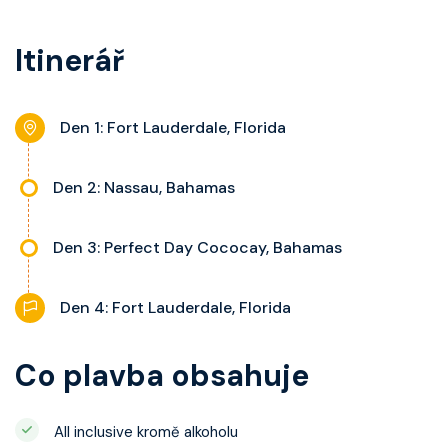
kategorie, fén, soukromou
balkon s výhledem, velikost kajuty
koupelnu se sprchou, šatnu,
a balkonu se liší dle kategorie
Itinerář
nastavitelnou klimatizaci,
kajuty.
interaktivní TV, rádio, telefon,
noční stolky, trezor a balkon s
Den 1: Fort Lauderdale, Florida
výhledem, velikost kajuty a balkonu
se liší dle kategorie kajuty.
Den 2: Nassau, Bahamas
Den 3: Perfect Day Cococay, Bahamas
Den 4: Fort Lauderdale, Florida
Co plavba obsahuje
All inclusive kromě alkoholu