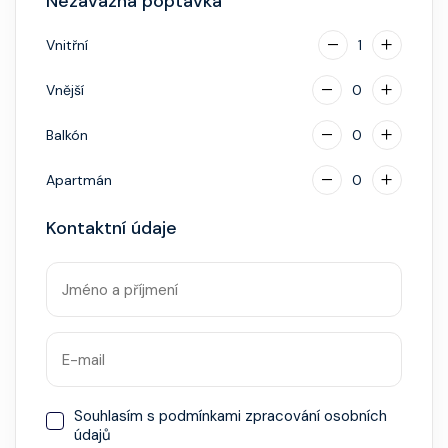
Nezávazná poptávka
napojenou na vaši kreditní kartu nebo přes složenou
hotovostní zálohu.
Vnitřní
1
Vnější
0
Balkón
0
Apartmán
0
Kontaktní údaje
Souhlasím s
podmínkami zpracování osobních
údajů