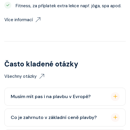
Fitness, za příplatek extra lekce např. jóga, spa apod.
Více informací
Často kladené otázky
Všechny otázky
Musím mít pas i na plavbu v Evropě?
Pas je vždy lepší, ale občanský průkaz pro plavby po
Co je zahrnuto v základní ceně plavby?
Evropě stačí. Doporučuje se platnost minimálně 6
měsíců po skončení plavby.