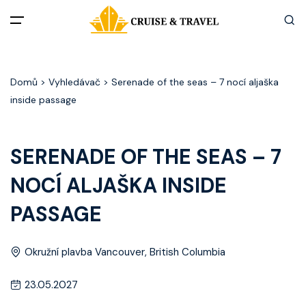
Menu
Domů
> Vyhledávač > Serenade of the seas – 7 nocí aljaška
Akční nabídky
inside passage
Destinace
SERENADE OF THE SEAS – 7
Zážitky z plaveb
NOCÍ ALJAŠKA INSIDE
Užitečné informace
PASSAGE
Často kladené otázky
Okružní plavba Vancouver, British Columbia
Články
23.05.2027