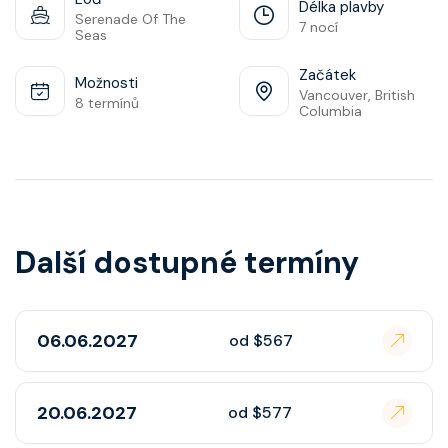
Délka plavby
Serenade Of The
7 nocí
Seas
Začátek
Možnosti
Vancouver, British
8 termínů
Columbia
Další dostupné termíny
06.06.2027
od $567
20.06.2027
od $577