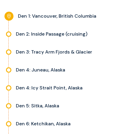
interaktivní TV, rádio, telefon,
noční stolky, trezor a balkon s
Den 1: Vancouver, British Columbia
výhledem, velikost kajuty a balkonu
se liší dle kategorie kajuty.
Den 2: Inside Passage (cruising)
Den 3: Tracy Arm Fjords & Glacier
Den 4: Juneau, Alaska
Den 4: Icy Strait Point, Alaska
Den 5: Sitka, Alaska
Den 6: Ketchikan, Alaska