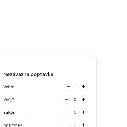
Nezávazná poptávka
Vnitřní
1
Vnější
0
Balkón
0
Apartmán
0