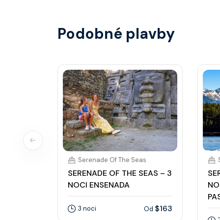
hotovostní zálohu.
Podobné plavby
Serenade Of The Seas
SERENADE OF THE SEAS – 3
SE
NOCI ENSENADA
NO
PA
$163
3 noci
Od