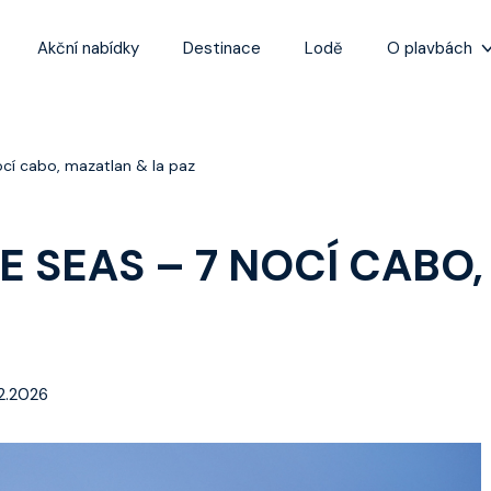
Akční nabídky
Destinace
Lodě
O plavbách
Zážitky z plaveb
Užitečné informa
cí cabo, mazatlan & la paz
Často kladené ot
Tipy na nejlepší 
E SEAS – 7 NOCÍ CABO
12.2026