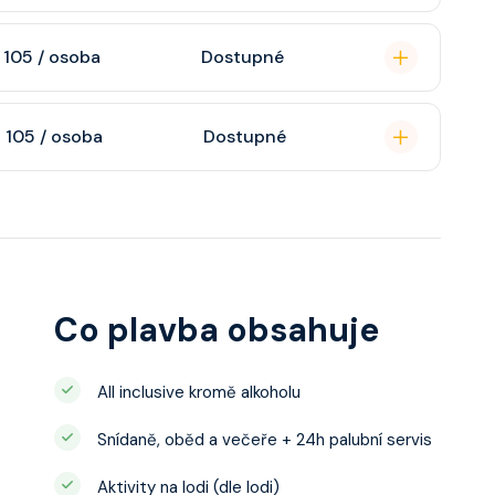
n, soukromou
 105 / osoba
Dostupné
atizaci, interaktivní
o s výhledem dle
soukromou koupelnu
 105 / osoba
Dostupné
interaktivní TV,
 výhledem, velikost
ce ložnicí podle
u, šatnu,
o, telefon, noční
juty a balkonu se liší
Co plavba obsahuje
All inclusive kromě alkoholu
Snídaně, oběd a večeře + 24h palubní servis
Aktivity na lodi (dle lodi)