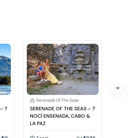
Serenade Of The Seas
Serena
– 7
SERENADE OF THE SEAS – 7
SERENAD
NOCÍ ENSENADA, CABO &
NOCÍ EN
LA PAZ
MAZATL