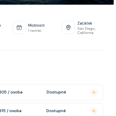
Začátek
y
Možnosti
San Diego,
1 termín
California
805 / osoba
Dostupné
omou koupelnu se
915 / osoba
Dostupné
raktivní TV, rádio,