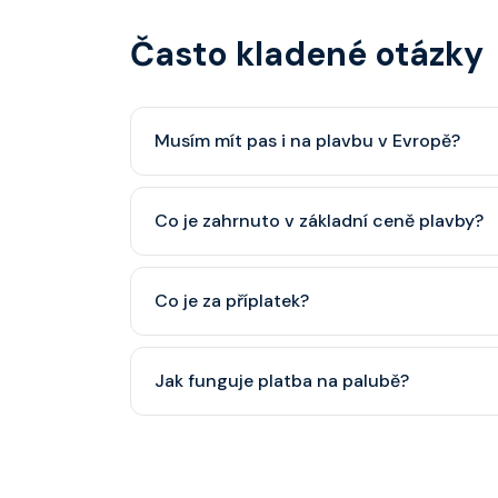
Často kladené otázky
Musím mít pas i na plavbu v Evropě?
Pas je vždy lepší, ale občanský průkaz pro p
Co je zahrnuto v základní ceně plavby?
minimálně 6 měsíců po skončení plavby.
Ubytování, hlavní restaurace, rautová restaura
Co je za příplatek?
nápoje (voda, čaj, káva, limonády apod.).
Alkoholické a balené nápoje, specializované re
Jak funguje platba na palubě?
některé aktivity.
Vše probíhá bezhotovostně přes SeaPass kartu
identifikace při opuštění lodi a návrat zpět)