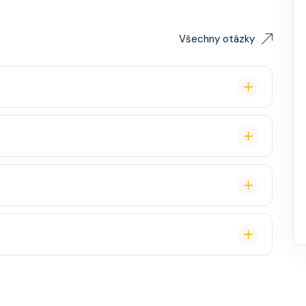
Všechny otázky
lavby po Evropě stačí. Doporučuje se platnost
ce, zábava, show, bazény, vířivky, fitness, základní
staurace, Wi-Fi, výlety, spa služby, spropitné a
 (karta určená pro platby na lodi, vstup do kajuty,
, napojenou na vaši kreditní kartu nebo přes složenou