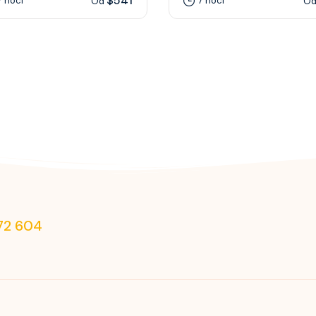
$541
7 nocí
7 nocí
Od
O
72 604