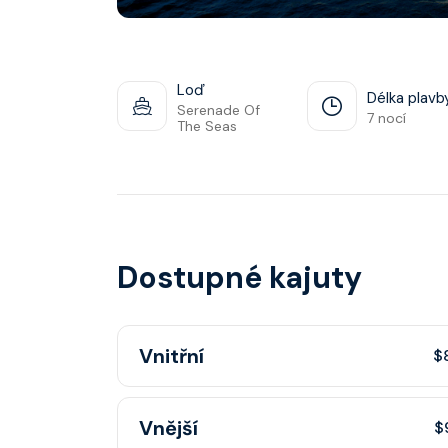
Loď
Délka plavb
Serenade Of
7 nocí
The Seas
Dostupné kajuty
Vnitřní
$
Vnitřní kajuta poskytuje pohovku, fén, soukr
Vnější
$
sprchou, šatnu, nastavitelnou klimatizaci, inte