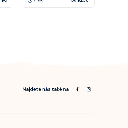
$0
$236
7 nocí
7 nocí
d
Od
Najdete nás také na