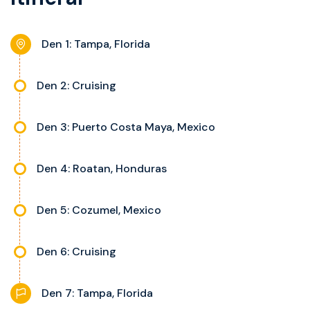
kajuty.
interaktivní TV, rádio, telefon,
noční stolky, trezor a balkon s
Den 1: Tampa, Florida
výhledem, velikost kajuty a balkonu
se liší dle kategorie kajuty.
Den 2: Cruising
Den 3: Puerto Costa Maya, Mexico
Den 4: Roatan, Honduras
Den 5: Cozumel, Mexico
Den 6: Cruising
Den 7: Tampa, Florida