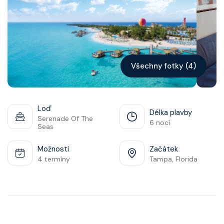
Kontakt
Vyhledat plavbu
Všechny fotky (4)
Loď
Délka plavby
Serenade Of The
6 nocí
Seas
Možnosti
Začátek
4 termíny
Tampa, Florida