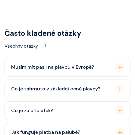
Často kladené otázky
Všechny otázky
Musím mít pas i na plavbu v Evropě?
Pas je vždy lepší, ale občanský průkaz pro plavby po
Co je zahrnuto v základní ceně plavby?
Evropě stačí. Doporučuje se platnost minimálně 6
měsíců po skončení plavby.
Ubytování, hlavní restaurace, rautová restaurace,
Co je za příplatek?
zábava, show, bazény, vířivky, fitness, základní nápoje
(voda, čaj, káva, limonády apod.).
Alkoholické a balené nápoje, specializované
Jak funguje platba na palubě?
restaurace, Wi-Fi, výlety, spa služby, spropitné a