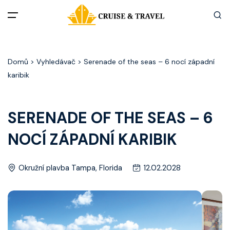
Menu
Domů
> Vyhledávač > Serenade of the seas – 6 nocí západní
Akční nabídky
karibik
Destinace
SERENADE OF THE SEAS – 6
Zážitky z plaveb
NOCÍ ZÁPADNÍ KARIBIK
Užitečné informace
Okružní plavba Tampa, Florida
12.02.2028
Často kladené otázky
Články