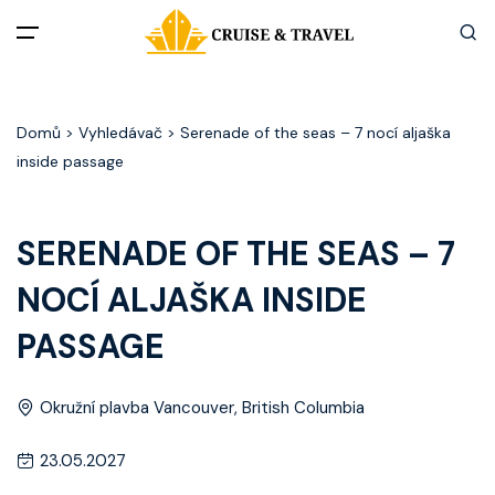
Menu
Domů
> Vyhledávač > Serenade of the seas – 7 nocí aljaška
Akční nabídky
inside passage
Destinace
SERENADE OF THE SEAS – 7
Zážitky z plaveb
NOCÍ ALJAŠKA INSIDE
Užitečné informace
PASSAGE
Často kladené otázky
Okružní plavba Vancouver, British Columbia
Články
23.05.2027