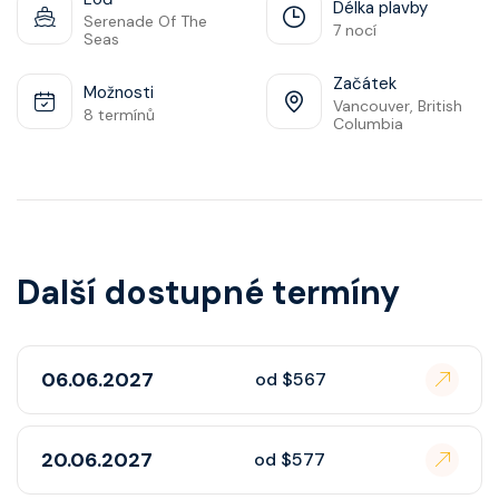
Délka plavby
Serenade Of The
7 nocí
Seas
Začátek
Možnosti
Vancouver, British
8 termínů
Columbia
Další dostupné termíny
06.06.2027
od $567
20.06.2027
od $577