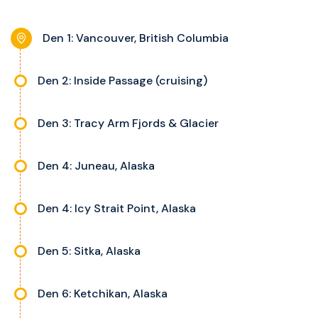
interaktivní TV, rádio, telefon,
noční stolky, trezor a balkon s
Den 1: Vancouver, British Columbia
výhledem, velikost kajuty a balkonu
se liší dle kategorie kajuty.
Den 2: Inside Passage (cruising)
Den 3: Tracy Arm Fjords & Glacier
Den 4: Juneau, Alaska
Den 4: Icy Strait Point, Alaska
Den 5: Sitka, Alaska
Den 6: Ketchikan, Alaska