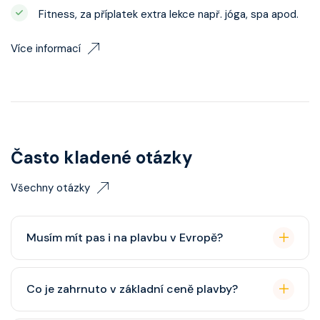
Fitness, za příplatek extra lekce např. jóga, spa apod.
Více informací
Často kladené otázky
Všechny otázky
Musím mít pas i na plavbu v Evropě?
Pas je vždy lepší, ale občanský průkaz pro plavby po
Co je zahrnuto v základní ceně plavby?
Evropě stačí. Doporučuje se platnost minimálně 6
měsíců po skončení plavby.