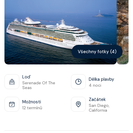
Kontakt
Vyhledat plavbu
Všechny fotky (4)
Loď
Délka plavby
Serenade Of The
4 noci
Seas
Začátek
Možnosti
San Diego,
12 termínů
California