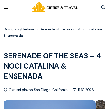
Menu
Domů
> Vyhledávač > Serenade of the seas – 4 noci catalina
Akční nabídky
& ensenada
Destinace
SERENADE OF THE SEAS – 4
Zážitky z plaveb
NOCI CATALINA &
Užitečné informace
ENSENADA
Často kladené otázky
Okružní plavba San Diego, California
11.10.2026
Články