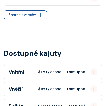
Zobrazit všechy
Dostupné kajuty
Vnitřní
$170 / osoba
Dostupné
Vnitřní kajuta poskytuje pohovku,
Vnější
$180 / osoba
Dostupné
fén, soukromou koupelnu se
sprchou, šatnu, nastavitelnou
Vnější kajuta s oknem poskytuje
klimatizaci, interaktivní TV, rádio,
$450 / osoba
Dostupné