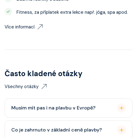
Fitness, za příplatek extra lekce např. jóga, spa apod.
Více informací
Často kladené otázky
Všechny otázky
Musím mít pas i na plavbu v Evropě?
Pas je vždy lepší, ale občanský průkaz pro plavby po
Co je zahrnuto v základní ceně plavby?
Evropě stačí. Doporučuje se platnost minimálně 6