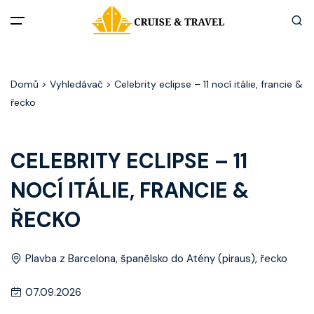
Menu
Domů
> Vyhledávač > Celebrity eclipse – 11 nocí itálie, francie &
Akční nabídky
řecko
Destinace
CELEBRITY ECLIPSE – 11
Zážitky z plaveb
NOCÍ ITÁLIE, FRANCIE &
Užitečné informace
ŘECKO
Často kladené otázky
Plavba z Barcelona, španělsko do Atény (piraus), řecko
Články
07.09.2026