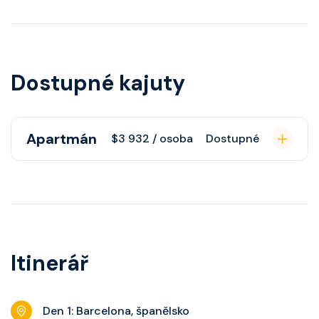
Dostupné kajuty
Apartmán
$3 932 / osoba
Dostupné
Apartmán s balkonem poskytuje
pohovku či více ložnicí podle
kategorie, fén, soukromou
koupelnu se sprchou, šatnu,
Itinerář
nastavitelnou klimatizaci,
interaktivní TV, rádio, telefon,
noční stolky, trezor a balkon s
Den 1: Barcelona, španělsko