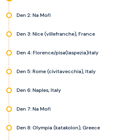
výhledem, velikost kajuty a balkonu
se liší dle kategorie kajuty.
Den 2: Na Moři
Den 3: Nice (villefranche), France
Den 4: Florence/pisa(laspezia)italy
Den 5: Rome (civitavecchia), Italy
Den 6: Naples, Italy
Den 7: Na Moři
Den 8: Olympia (katakolon), Greece