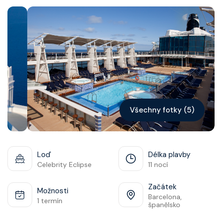
Kontakt
Vyhledat plavbu
Všechny fotky (5)
Loď
Délka plavby
Celebrity Eclipse
11 nocí
Začátek
Možnosti
Barcelona,
1 termín
španělsko