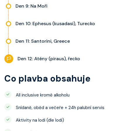
Den 9: Na Moři
Den 10: Ephesus (kusadasi), Turecko
Den 11: Santorini, Greece
Den 12: Atény (piraus), řecko
Co plavba obsahuje
All inclusive kromě alkoholu
Snídaně, oběd a večeře + 24h palubní servis
Aktivity na lodi (dle lodi)