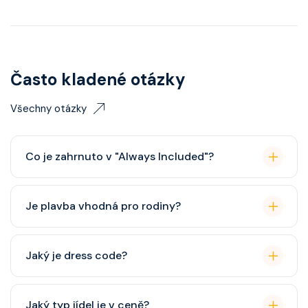
Často kladené otázky
Všechny otázky
Co je zahrnuto v "Always Included"?
Classic nápojový balíček (možný upgrade na Premium
Je plavba vhodná pro rodiny?
balíček), základní Wi-Fi.
Celebrity Cruises je zaměřena spíše na dospělé
Jaký je dress code?
cestovatele, ale děti jsou vítány. K dispozici je dětský
klub (od 3 let).
Přes den pohodlné oblečení. Večer smart casual,
Jaký typ jídel je v ceně?