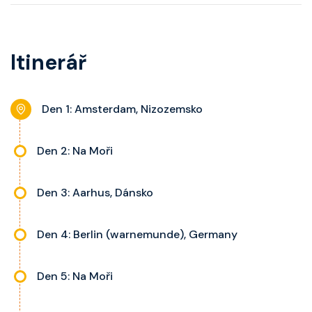
pohovku či více ložnicí podle
telefon, noční stolky, trezor a
kategorie, fén, soukromou
balkon s výhledem, velikost kajuty
koupelnu se sprchou, šatnu,
a balkonu se liší dle kategorie
Itinerář
nastavitelnou klimatizaci,
kajuty.
interaktivní TV, rádio, telefon,
noční stolky, trezor a balkon s
Den 1: Amsterdam, Nizozemsko
výhledem, velikost kajuty a balkonu
se liší dle kategorie kajuty.
Den 2: Na Moři
Den 3: Aarhus, Dánsko
Den 4: Berlin (warnemunde), Germany
Den 5: Na Moři