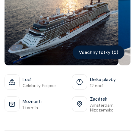
Kontakt
Vyhledat plavbu
Všechny fotky (5)
Loď
Délka plavby
Celebrity Eclipse
12 nocí
Začátek
Možnosti
Amsterdam,
1 termín
Nizozemsko