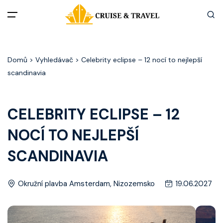
Menu
Domů
> Vyhledávač > Celebrity eclipse – 12 nocí to nejlepší
Akční nabídky
scandinavia
Destinace
CELEBRITY ECLIPSE – 12
Zážitky z plaveb
NOCÍ TO NEJLEPŠÍ
Užitečné informace
SCANDINAVIA
Často kladené otázky
Okružní plavba Amsterdam, Nizozemsko
19.06.2027
Články