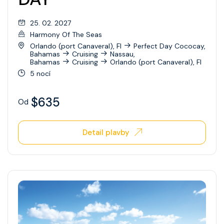
Celebrity Xperience
25. 02. 2027
Celebrity Xploration
Harmony Of The Seas
Orlando (port Canaveral), Fl
Perfect Day Cococay,
Bahamas
Cruising
Nassau,
Bahamas
Cruising
Orlando (port Canaveral), Fl
5 nocí
$635
Od
Detail plavby