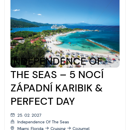
INDEPENDENCE OF
THE SEAS – 5 NOCÍ
ZÁPADNÍ KARIBIK &
PERFECT DAY
25. 02. 2027
Independence Of The Seas
Miami, Florida
Cruising
Cozumel,