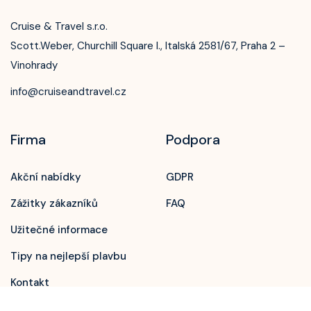
Cruise & Travel s.r.o.
Scott.Weber, Churchill Square I., Italská 2581/67, Praha 2 –
Vinohrady
info@cruiseandtravel.cz
Firma
Podpora
Akční nabídky
GDPR
Zavolejte nám!
Zážitky zákazníků
FAQ
+420 603 172 604
Užitečné informace
Tipy na nejlepší plavbu
Kontakt