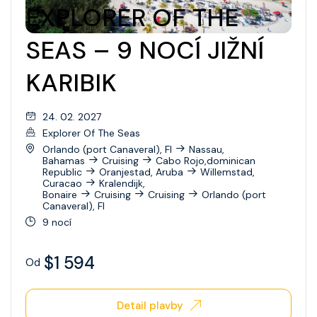
EXPLORER OF THE
Wonder Of The Seas
SEAS – 9 NOCÍ JIŽNÍ
Celebrity Apex
KARIBIK
Celebrity Ascent
Celebrity Beyond
24. 02. 2027
Celebrity Boundless
Explorer Of The Seas
Orlando (port Canaveral), Fl
Nassau,
Celebrity Compass
Bahamas
Cruising
Cabo Rojo,dominican
Republic
Oranjestad, Aruba
Willemstad,
Curacao
Kralendijk,
Celebrity Constellation
Bonaire
Cruising
Cruising
Orlando (port
Canaveral), Fl
Celebrity Eclipse
9 nocí
Celebrity Edge
$1 594
Od
Celebrity Equinox
Celebrity Flora
Detail plavby