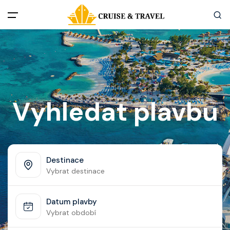
Menu
Akční nabídky
Destinace
Vyhledat plavbu
Zážitky z plaveb
Užitečné informace
Destinace
Vybrat destinace
Často kladené otázky
Datum plavby
Články
Vybrat období