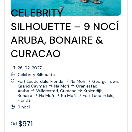
CELEBRITY
SILHOUETTE – 9 NOCÍ
ARUBA, BONAIRE &
CURACAO
26. 02. 2027
Celebrity Silhouette
Fort Lauderdale, Florida
Na Moři
George Town,
Grand Cayman
Na Moři
Oranjestad,
Aruba
Willemstad, Curacao
Kralendijk,
Bonaire
Na Moři
Na Moři
Fort Lauderdale,
Florida
9 nocí
$971
Od