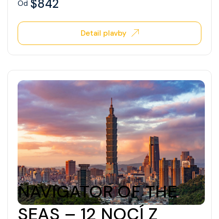
$842
Od
Detail plavby
NAVIGATOR OF THE
SEAS – 12 NOCÍ Z