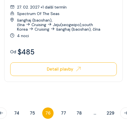
27. 02. 2027 +1 další termín
Spectrum Of The Seas
šanghaj (baoshan),
čína
Cruising
Jeju(seogwipo),south
Korea
Cruising
šanghaj (baoshan), čína
4 noci
$485
Od
Detail plavby
74
75
76
77
78
...
229