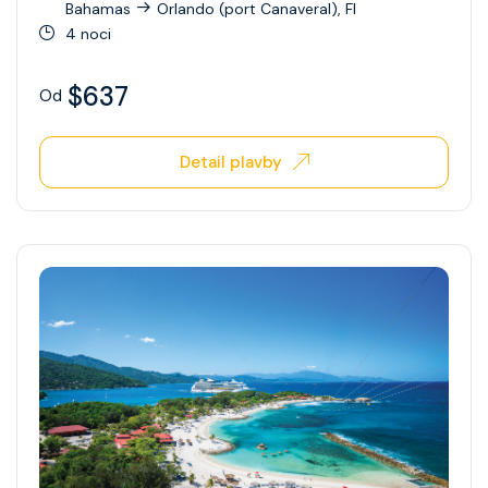
Bahamas
Orlando (port Canaveral), Fl
4 noci
Ovation Of The Seas
Quantum Of The Seas
$637
Od
Radiance Of The Seas
Detail plavby
Rhapsody Of The Seas
Serenade Of The Seas
Spectrum Of The Seas
Star Of The Seas
Symphony Of The Seas
Utopia Of The Seas
Vision Of The Seas
Voyager Of The Seas