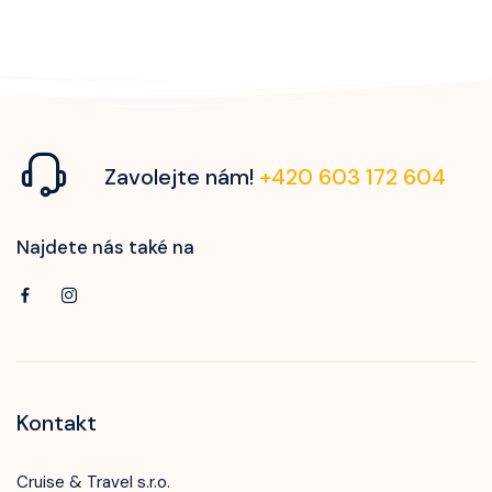
Wonder Of The Seas
Celebrity Apex
Celebrity Ascent
Celebrity Beyond
Zavolejte nám!
+420 603 172 604
Celebrity Boundless
Najdete nás také na
Celebrity Compass
Celebrity Constellation
Celebrity Eclipse
Celebrity Edge
Kontakt
Celebrity Equinox
Celebrity Flora
Cruise & Travel s.r.o.