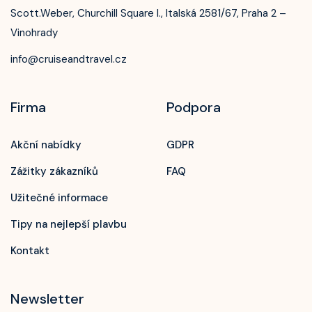
Celebrity Infinity
Scott.Weber, Churchill Square I., Italská 2581/67, Praha 2 –
Vinohrady
Celebrity Millennium
info@cruiseandtravel.cz
Celebrity Reflection
Celebrity Roamer
Firma
Podpora
Celebrity Seeker
Akční nabídky
GDPR
Celebrity Silhouette
Zážitky zákazníků
FAQ
Celebrity Solstice
Užitečné informace
Celebrity Summit
Tipy na nejlepší plavbu
Celebrity Wanderer
Kontakt
Celebrity Xcel
Celebrity Xpedition
Newsletter