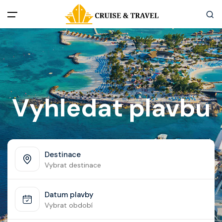
Menu
Akční nabídky
Destinace
Vyhledat plavbu
Zážitky z plaveb
Užitečné informace
Destinace
Vybrat destinace
Často kladené otázky
Datum plavby
Články
Vybrat období