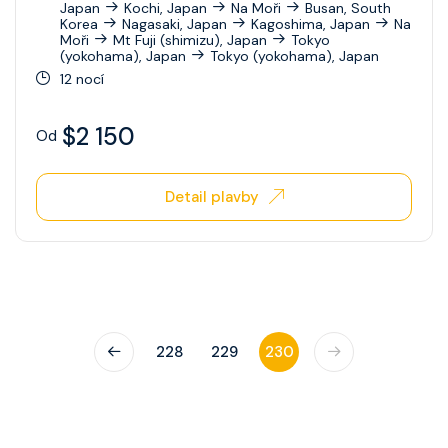
Japan
Kochi, Japan
Na Moři
Busan, South
Korea
Nagasaki, Japan
Kagoshima, Japan
Na
Ovation Of The Seas
Moři
Mt Fuji (shimizu), Japan
Tokyo
(yokohama), Japan
Tokyo (yokohama), Japan
Quantum Of The Seas
12 nocí
Radiance Of The Seas
$2 150
Od
Rhapsody Of The Seas
Serenade Of The Seas
Detail plavby
Spectrum Of The Seas
Star Of The Seas
Symphony Of The Seas
228
229
230
Utopia Of The Seas
Vision Of The Seas
Voyager Of The Seas