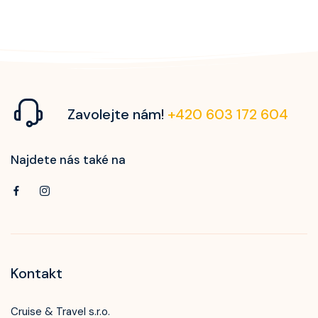
Wonder Of The Seas
Celebrity Apex
Celebrity Ascent
Celebrity Beyond
Zavolejte nám!
+420 603 172 604
Celebrity Boundless
Najdete nás také na
Celebrity Compass
Celebrity Constellation
Celebrity Eclipse
Celebrity Edge
Kontakt
Celebrity Equinox
Celebrity Flora
Cruise & Travel s.r.o.