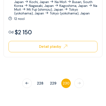
Japan
Kochi, Japan
Na Moři
Busan, South
Korea
Nagasaki, Japan
Kagoshima, Japan
Na
Ovation Of The Seas
Moři
Mt Fuji (shimizu), Japan
Tokyo
(yokohama), Japan
Tokyo (yokohama), Japan
Quantum Of The Seas
12 nocí
Radiance Of The Seas
$2 150
Od
Rhapsody Of The Seas
Serenade Of The Seas
Detail plavby
Spectrum Of The Seas
Star Of The Seas
Symphony Of The Seas
228
229
230
Utopia Of The Seas
Vision Of The Seas
Voyager Of The Seas