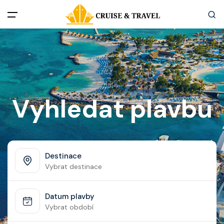
Menu
Akční nabídky
Destinace
Vyhledat plavbu
Zážitky z plaveb
Užitečné informace
Destinace
Vybrat destinace
Často kladené otázky
Datum plavby
Články
Vybrat období