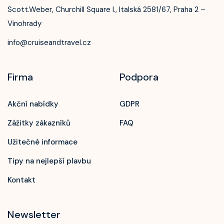
Celebrity Infinity
Scott.Weber, Churchill Square I., Italská 2581/67, Praha 2 –
Vinohrady
Celebrity Millennium
info@cruiseandtravel.cz
Celebrity Reflection
Celebrity Roamer
Firma
Podpora
Celebrity Seeker
Akční nabídky
GDPR
Celebrity Silhouette
Zážitky zákazníků
FAQ
Celebrity Solstice
Užitečné informace
Celebrity Summit
Tipy na nejlepší plavbu
Celebrity Wanderer
Kontakt
Celebrity Xcel
Celebrity Xpedition
Newsletter