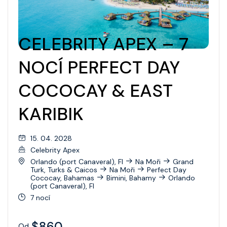
Wonder Of The Seas
Celebrity Apex
CELEBRITY APEX – 7
Celebrity Ascent
NOCÍ PERFECT DAY
Celebrity Beyond
COCOCAY & EAST
Celebrity Boundless
KARIBIK
Celebrity Compass
Celebrity Constellation
15. 04. 2028
Celebrity Apex
Celebrity Eclipse
Orlando (port Canaveral), Fl
Na Moři
Grand
Turk, Turks & Caicos
Na Moři
Perfect Day
Celebrity Edge
Cococay, Bahamas
Bimini, Bahamy
Orlando
(port Canaveral), Fl
Celebrity Equinox
7 nocí
Celebrity Flora
$860
Od