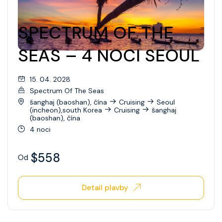
SPECTRUM OF THE
SEAS – 4 NOCI SEOUL
15. 04. 2028
Spectrum Of The Seas
šanghaj (baoshan), čína
Cruising
Seoul
(incheon),south Korea
Cruising
šanghaj
(baoshan), čína
4 noci
$558
Od
Detail plavby