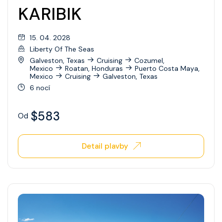
Celebrity Xperience
KARIBIK
Celebrity Xploration
15. 04. 2028
Liberty Of The Seas
Galveston, Texas
Cruising
Cozumel,
Mexico
Roatan, Honduras
Puerto Costa Maya,
Mexico
Cruising
Galveston, Texas
6 nocí
$583
Od
Detail plavby