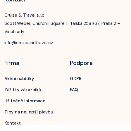
Cruise & Travel s.r.o.
Scott.Weber, Churchill Square I., Italská 2581/67, Praha 2 –
Vinohrady
info@cruiseandtravel.cz
Firma
Podpora
Akční nabídky
GDPR
Zavolejte nám!
Zážitky zákazníků
FAQ
+420 603 172 604
Užitečné informace
Tipy na nejlepší plavbu
Kontakt