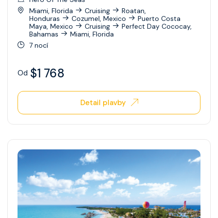
Miami, Florida
Cruising
Roatan,
Ovation Of The Seas
Honduras
Cozumel, Mexico
Puerto Costa
Maya, Mexico
Cruising
Perfect Day Cococay,
Bahamas
Miami, Florida
Quantum Of The Seas
7 nocí
Radiance Of The Seas
$1 768
Od
Rhapsody Of The Seas
Serenade Of The Seas
Detail plavby
Spectrum Of The Seas
Star Of The Seas
Symphony Of The Seas
Utopia Of The Seas
Vision Of The Seas
Voyager Of The Seas