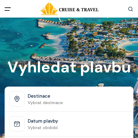
Menu
Akční nabídky
Destinace
Vyhledat plavbu
Zážitky z plaveb
Užitečné informace
Destinace
Vybrat destinace
Často kladené otázky
Datum plavby
Články
Vybrat období