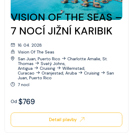
VISION OF THE SEAS –
7 NOCÍ JIŽNÍ KARIBIK
16. 04. 2028
Vision Of The Seas
San Juan, Puerto Rico
Charlotte Amalie, St.
Thomas
Svatý Johns,
Antigua
Cruising
Willemstad,
Curacao
Oranjestad, Aruba
Cruising
San
Juan, Puerto Rico
7 nocí
$769
Od
Detail plavby