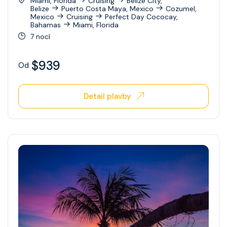
Miami, Florida
Cruising
Belize City,
Belize
Puerto Costa Maya, Mexico
Cozumel,
Mexico
Cruising
Perfect Day Cococay,
Bahamas
Miami, Florida
7 nocí
$939
Od
Detail plavby