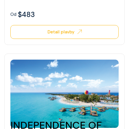
Celebrity Xperience
$483
Od
Celebrity Xploration
Detail plavby
INDEPENDENCE OF