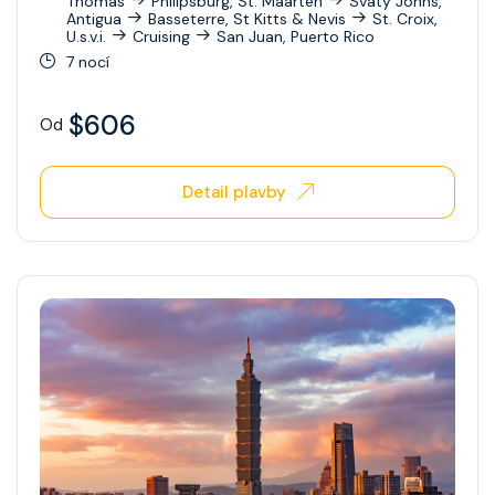
Thomas
Philipsburg, St. Maarten
Svatý Johns,
Antigua
Basseterre, St Kitts & Nevis
St. Croix,
U.s.v.i.
Cruising
San Juan, Puerto Rico
7 nocí
$606
Od
Detail plavby