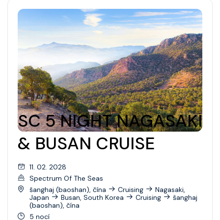
Celebrity Infinity
Celebrity Millennium
Celebrity Reflection
Celebrity Roamer
Celebrity Seeker
Celebrity Silhouette
SC 5 NIGHT NAGASAKI
Celebrity Solstice
& BUSAN CRUISE
Celebrity Summit
Celebrity Wanderer
11. 02. 2028
Spectrum Of The Seas
Celebrity Xcel
šanghaj (baoshan), čína
Cruising
Nagasaki,
Japan
Busan, South Korea
Cruising
šanghaj
Celebrity Xpedition
(baoshan), čína
5 nocí