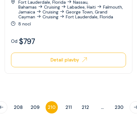
Fort Lauderdale, Florida
Nassau,
Bahamas
Cruising
Labadee, Haiti
Falmouth,
Jamaica
Cruising
George Town, Grand
Cayman
Cruising
Fort Lauderdale, Florida
8 nocí
$797
Od
Detail plavby
208
209
210
211
212
...
230