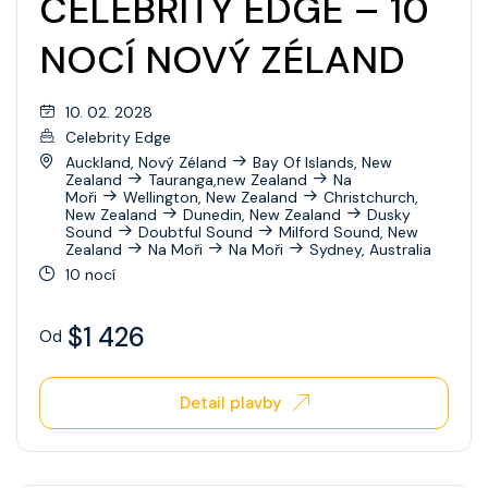
CELEBRITY EDGE – 10
Wonder Of The Seas
NOCÍ NOVÝ ZÉLAND
Celebrity Apex
10. 02. 2028
Celebrity Ascent
Celebrity Edge
Celebrity Beyond
Auckland, Nový Zéland
Bay Of Islands, New
Zealand
Tauranga,new Zealand
Na
Moři
Wellington, New Zealand
Christchurch,
Celebrity Boundless
New Zealand
Dunedin, New Zealand
Dusky
Sound
Doubtful Sound
Milford Sound, New
Celebrity Compass
Zealand
Na Moři
Na Moři
Sydney, Australia
10 nocí
Celebrity Constellation
$1 426
Celebrity Eclipse
Od
Celebrity Edge
Detail plavby
Celebrity Equinox
Celebrity Flora