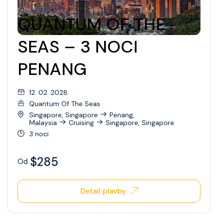
QUANTUM OF THE
SEAS – 3 NOCI
PENANG
12. 02. 2028
Quantum Of The Seas
Singapore, Singapore
Penang,
Malaysia
Cruising
Singapore, Singapore
3 noci
$285
Od
Detail plavby