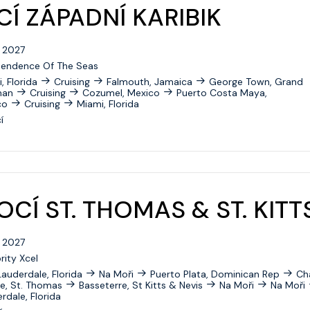
Radiance Of The Seas
Í ZÁPADNÍ KARIBIK
Rhapsody Of The Seas
. 2027
Serenade Of The Seas
pendence Of The Seas
, Florida
Cruising
Falmouth, Jamaica
George Town, Grand
Spectrum Of The Seas
man
Cruising
Cozumel, Mexico
Puerto Costa Maya,
co
Cruising
Miami, Florida
Star Of The Seas
í
Symphony Of The Seas
Utopia Of The Seas
Vision Of The Seas
OCÍ ST. THOMAS & ST. KITT
Voyager Of The Seas
. 2027
Wonder Of The Seas
rity Xcel
Lauderdale, Florida
Na Moři
Puerto Plata, Dominican Rep
Ch
Celebrity Apex
e, St. Thomas
Basseterre, St Kitts & Nevis
Na Moři
Na Moři
rdale, Florida
Celebrity Ascent