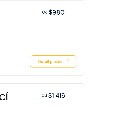
$980
Od
o
Detail plavby
CÍ
$1 416
Od