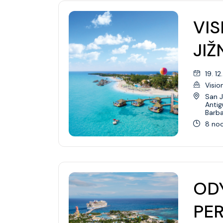
VIS
JIŽ
19. 12
Visio
San J
Antig
Barb
8 noc
ODY
PE