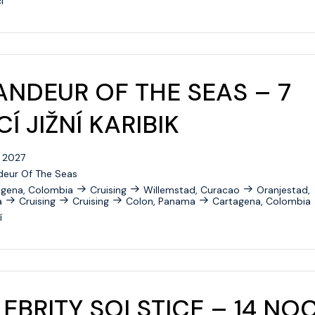
í
NDEUR OF THE SEAS – 7
Í JIŽNÍ KARIBIK
. 2027
deur Of The Seas
agena, Colombia
Cruising
Willemstad, Curacao
Oranjestad,
a
Cruising
Cruising
Colon, Panama
Cartagena, Colombia
í
EBRITY SOLSTICE – 14 NOC