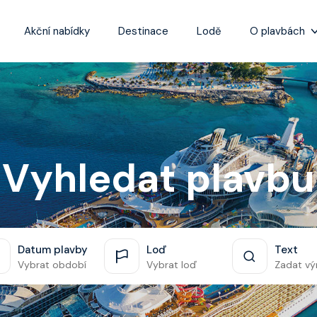
Akční nabídky
Destinace
Lodě
O plavbách
Zážitky z plaveb
Užitečné informa
Často kladené ot
Tipy na nejlepší 
Vyhledat plavbu
Datum plavby
Loď
Text
Vybrat období
Vybrat loď
Zadat vý