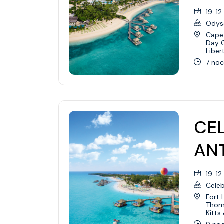
19. 12
Odys
Cape 
Day 
Liber
7 noc
CEL
ANT
19. 12
Celeb
Fort 
Thom
Kitts