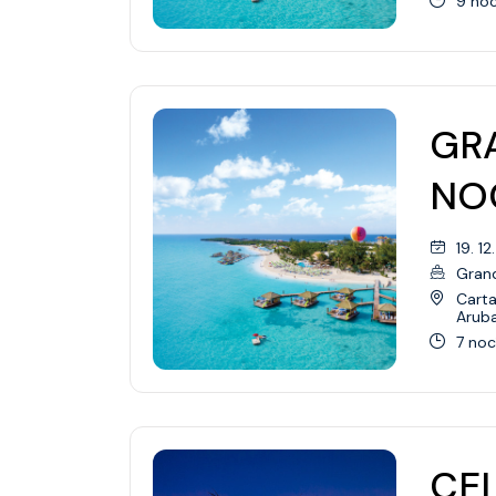
9 noc
GRA
NOC
19. 12
Gran
Cart
Arub
7 noc
CEL