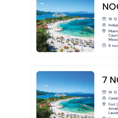
NOC
19. 12
Inde
Miami
Cay
Mexi
8 noc
7 N
19. 12
Celeb
Fort 
Amali
Laude