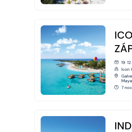
Přemístění Lodí
Mexiko
Pacifický Severozápad
ICO
Jižní Amerika
ZÁP
Jižní Pacifik
Transatlantic
19. 12
Icon 
Panamský průplav
Galve
Maya
Transpacific
7 noc
IND