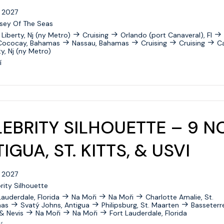
. 2027
sey Of The Seas
Liberty, Nj (ny Metro)
Cruising
Orlando (port Canaveral), Fl
Cococay, Bahamas
Nassau, Bahamas
Cruising
Cruising
C
ty, Nj (ny Metro)
í
EBRITY SILHOUETTE – 9 N
IGUA, ST. KITTS, & USVI
. 2027
rity Silhouette
Lauderdale, Florida
Na Moři
Na Moři
Charlotte Amalie, St.
as
Svatý Johns, Antigua
Philipsburg, St. Maarten
Basseterre
 & Nevis
Na Moři
Na Moři
Fort Lauderdale, Florida