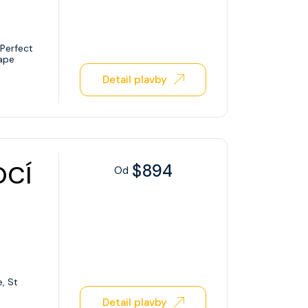
Perfect
ape
Detail plavby
OCÍ
$894
Od
, St
Detail plavby