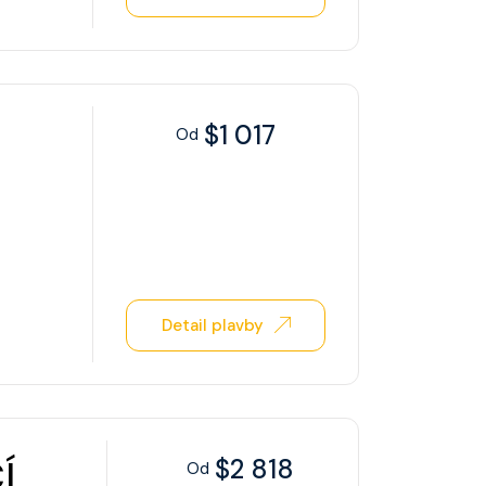
$1 017
Od
Detail plavby
Í
$2 818
Od