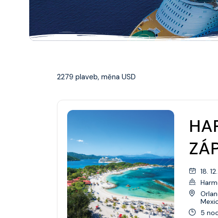
Aljaška
Kanada/Nová Anglie
Austrálie/Nový Zéland
2279 plaveb, měna USD
Bahamy
Bermudy
HA
Karibik
ZÁP
Evropa
Asie
18. 12
Harm
Galapágy
Orlan
Mexi
Havaj
5 noc