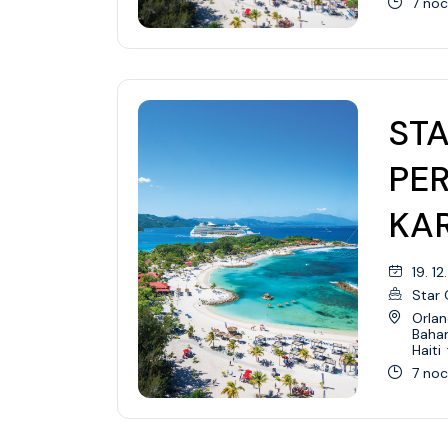
7 noc
STA
PE
KAR
19. 12
Star 
Orlan
Baha
Haiti
7 noc