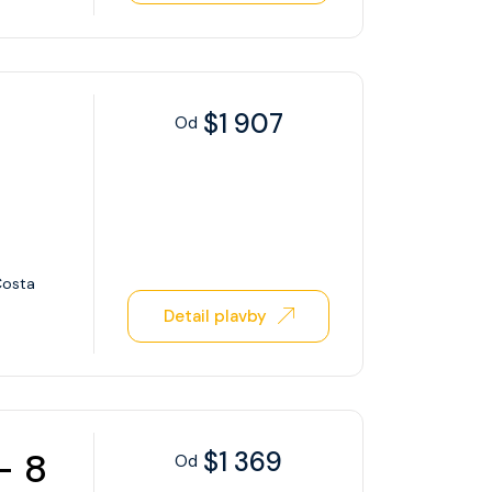
$1 907
Od
Costa
Detail plavby
– 8
$1 369
Od