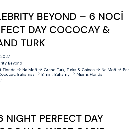
Radiance Of The Seas
Rhapsody Of The Seas
EBRITY BEYOND – 6 NOCÍ
Serenade Of The Seas
RFECT DAY COCOCAY &
Spectrum Of The Seas
AND TURK
Star Of The Seas
. 2027
Symphony Of The Seas
rity Beyond
, Florida
Na Moři
Grand Turk, Turks & Caicos
Utopia Of The Seas
Na Moři
Per
Cococay, Bahamas
Bimini, Bahamy
Miami, Florida
í
Vision Of The Seas
Voyager Of The Seas
Wonder Of The Seas
6 NIGHT PERFECT DAY
Celebrity Apex
Celebrity Ascent