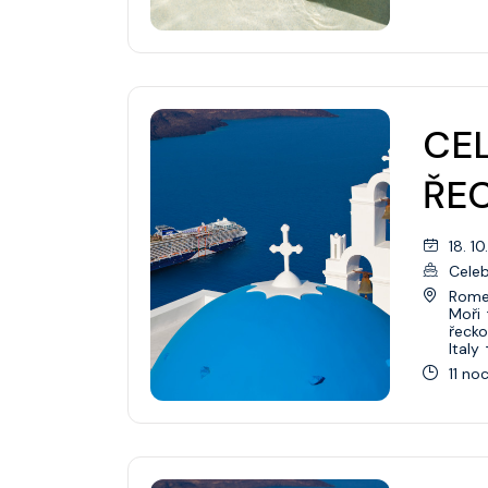
CEL
ŘEC
18. 1
Celeb
Rome 
Moři
řecko
Italy
11 noc