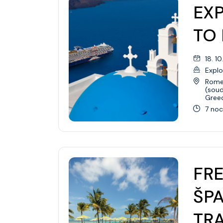
EXP
TO 
18. 1
Explo
Rome 
(soud
Gree
7 noc
FRE
ŠP
TR