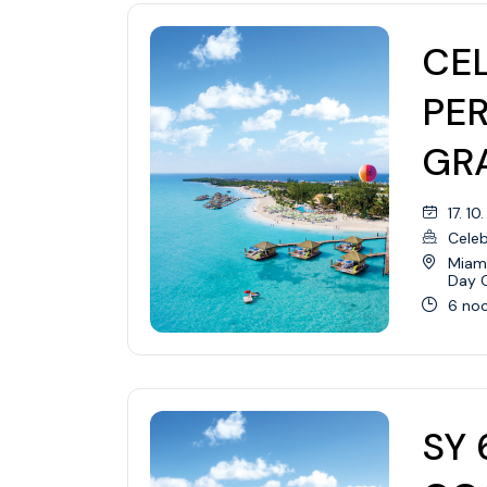
CEL
PE
GR
17. 10
Celeb
Miami
Day 
6 noc
SY 