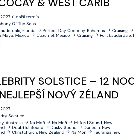
COCAY & WEST CARIB
Celebrity Beyond
. 2027 +1 další termín
Celebrity Boundless
hony Of The Seas
Lauderdale, Florida
Perfect Day Cococay, Bahamas
Cruising
Celebrity Compass
a Maya, Mexico
Cozumel, Mexico
Cruising
Fort Lauderdale, 
í
Celebrity Constellation
Celebrity Eclipse
Celebrity Edge
EBRITY SOLSTICE – 12 NOC
Celebrity Equinox
NEJLEPŠÍ NOVÝ ZÉLAND
Celebrity Flora
Celebrity Infinity
. 2027
rity Solstice
Celebrity Millennium
y, Australia
Na Moři
Na Moři
Milford Sound, New
and
Doubtful Sound
Dusky Sound
Dunedin, New
Celebrity Reflection
and
Christchurch, New Zealand
Na Moři
Tauranga,new