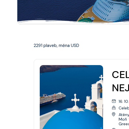
Aljaška
Kanada/Nová Anglie
Austrálie/Nový Zéland
2291 plaveb, měna USD
Bahamy
Bermudy
CEL
Karibik
NEJ
Evropa
Asie
16. 10
Celebr
Galapágy
Atény
Moři
Havaj
Gree