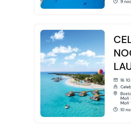
9 noc
Přemístění Lodí
Mexiko
Pacifický Severozápad
CEL
Jižní Amerika
NO
Jižní Pacifik
Transatlantic
LA
Panamský průplav
16. 10
Transpacific
Celeb
Bost
Moři
Moři
10 no