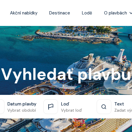
Akční nabídky
Destinace
Lodě
O plavbách
Zážitky z plaveb
Užitečné informa
Často kladené ot
Tipy na nejlepší 
Vyhledat plavbu
Datum plavby
Loď
Text
Vybrat období
Vybrat loď
Zadat vý