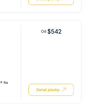
$542
Od
Na
Detail plavby