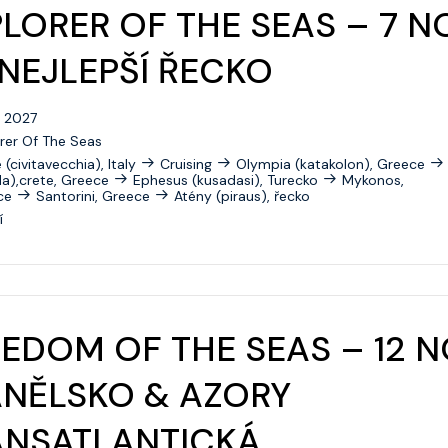
LORER OF THE SEAS – 7 N
NEJLEPŠÍ ŘECKO
0. 2027
rer Of The Seas
(civitavecchia), Italy
Cruising
Olympia (katakolon), Greece
a),crete, Greece
Ephesus (kusadasi), Turecko
Mykonos,
ce
Santorini, Greece
Atény (piraus), řecko
í
EDOM OF THE SEAS – 12 N
ANĚLSKO & AZORY
ANSATLANTICKÁ