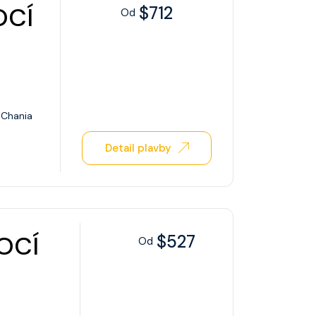
OCÍ
$712
Od
Chania
Detail plavby
OCÍ
$527
Od