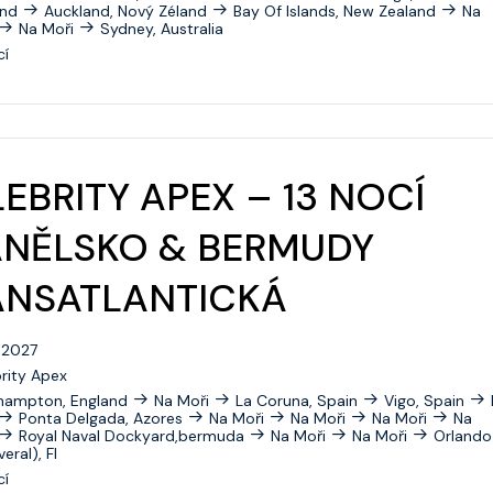
and
Auckland, Nový Zéland
Bay Of Islands, New Zealand
Na
Na Moři
Sydney, Australia
Celebrity Roamer
cí
Celebrity Seeker
Celebrity Silhouette
Celebrity Solstice
EBRITY APEX – 13 NOCÍ
Celebrity Summit
ANĚLSKO & BERMUDY
Celebrity Wanderer
ANSATLANTICKÁ
Celebrity Xcel
Celebrity Xpedition
. 2027
rity Apex
Celebrity Xperience
hampton, England
Na Moři
La Coruna, Spain
Vigo, Spain
Ponta Delgada, Azores
Na Moři
Na Moři
Na Moři
Na
Celebrity Xploration
Royal Naval Dockyard,bermuda
Na Moři
Na Moři
Orlando
eral), Fl
cí