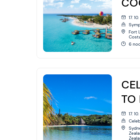
CO
17. 10
Symp
Fort 
Cost
6 noc
CEL
TO 
17. 10
Celeb
Sydne
Zeal
Zeal