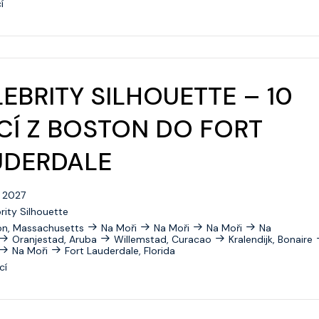
í
Icon Of The Seas
Independence Of The Seas
Jewel Of The Seas
EBRITY SILHOUETTE – 10
Legend Of The Seas
CÍ Z BOSTON DO FORT
Liberty Of The Seas
Mariner Of The Seas
UDERDALE
Navigator Of The Seas
. 2027
Oasis Of The Seas
rity Silhouette
on, Massachusetts
Na Moři
Na Moři
Na Moři
Na
Odyssey Of The Seas
Oranjestad, Aruba
Willemstad, Curacao
Kralendijk, Bonaire
Na Moři
Fort Lauderdale, Florida
Ovation Of The Seas
cí
Quantum Of The Seas