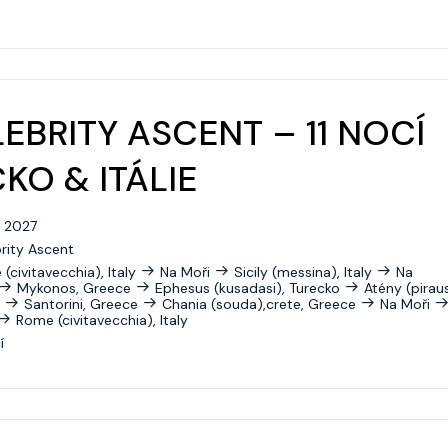
EBRITY ASCENT – 11 NOCÍ
KO & ITÁLIE
0. 2027
rity Ascent
(civitavecchia), Italy
Na Moři
Sicily (messina), Italy
Na
Mykonos, Greece
Ephesus (kusadasi), Turecko
Atény (piraus
Santorini, Greece
Chania (souda),crete, Greece
Na Moři
Rome (civitavecchia), Italy
í