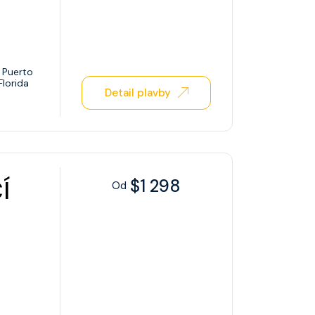
Puerto
Florida
Detail plavby
Í
$1 298
Od