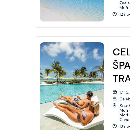
Zeal
Moři
12 no
CEL
ŠP
TR
17. 10
Celeb
Sout
Moři
Moři
Canav
13 no