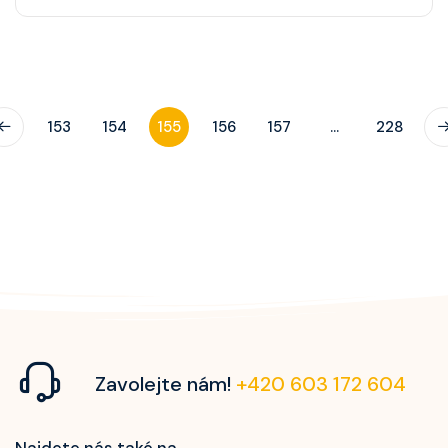
153
154
155
156
157
...
228
Zavolejte nám!
+420 603 172 604
Najdete nás také na