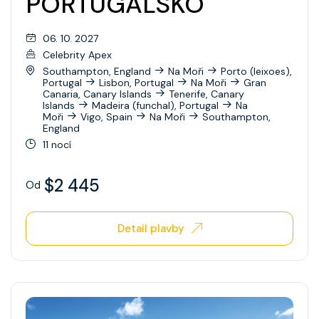
PORTUGALSKO
06. 10. 2027
Celebrity Apex
Southampton, England
Na Moři
Porto (leixoes),
Portugal
Lisbon, Portugal
Na Moři
Gran
Canaria, Canary Islands
Tenerife, Canary
Islands
Madeira (funchal), Portugal
Na
Moři
Vigo, Spain
Na Moři
Southampton,
England
11 nocí
$2 445
Od
Detail plavby