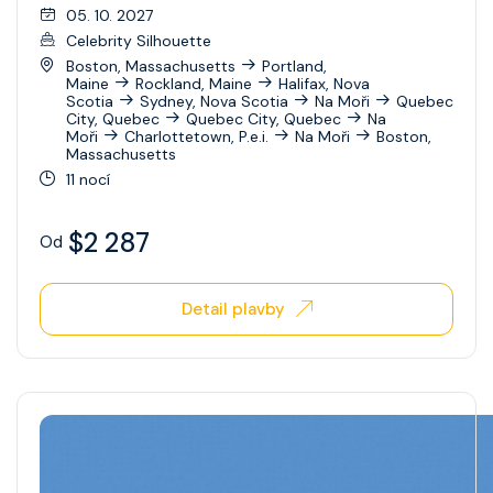
Celebrity Xperience
05. 10. 2027
Celebrity Silhouette
Celebrity Xploration
Boston, Massachusetts
Portland,
Maine
Rockland, Maine
Halifax, Nova
Scotia
Sydney, Nova Scotia
Na Moři
Quebec
City, Quebec
Quebec City, Quebec
Na
Moři
Charlottetown, P.e.i.
Na Moři
Boston,
Massachusetts
11 nocí
$2 287
Od
Detail plavby