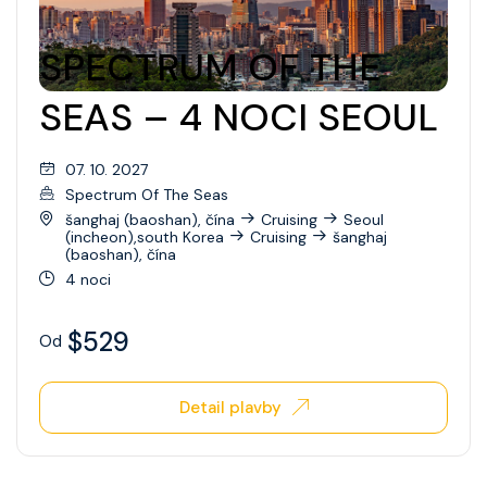
SPECTRUM OF THE
SEAS – 4 NOCI SEOUL
07. 10. 2027
Spectrum Of The Seas
šanghaj (baoshan), čína
Cruising
Seoul
(incheon),south Korea
Cruising
šanghaj
(baoshan), čína
4 noci
$529
Od
Detail plavby