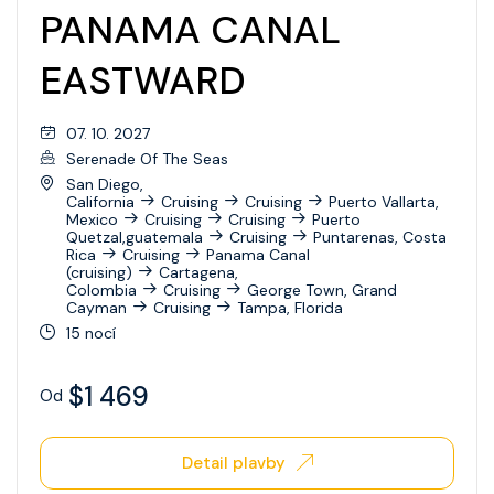
PANAMA CANAL
EASTWARD
07. 10. 2027
Serenade Of The Seas
San Diego,
California
Cruising
Cruising
Puerto Vallarta,
Mexico
Cruising
Cruising
Puerto
Quetzal,guatemala
Cruising
Puntarenas, Costa
Rica
Cruising
Panama Canal
(cruising)
Cartagena,
Colombia
Cruising
George Town, Grand
Cayman
Cruising
Tampa, Florida
15 nocí
$1 469
Od
Detail plavby