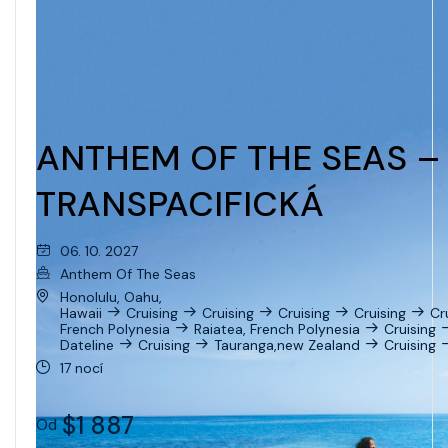
ANTHEM OF THE SEAS – 
TRANSPACIFICKÁ
06. 10. 2027
Anthem Of The Seas
Honolulu, Oahu,
Hawaii
Cruising
Cruising
Cruising
Cruising
Cr
French Polynesia
Raiatea, French Polynesia
Cruising
Dateline
Cruising
Tauranga,new Zealand
Cruising
17 nocí
$1 887
Od