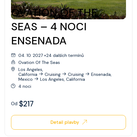
Wonder Of The Seas
OVATION OF THE
Celebrity Apex
SEAS – 4 NOCI
Celebrity Ascent
ENSENADA
Celebrity Beyond
04. 10. 2027 +24 dalších termínů
Celebrity Boundless
Ovation Of The Seas
Celebrity Compass
Los Angeles,
California
Cruising
Cruising
Ensenada,
Mexico
Los Angeles, California
Celebrity Constellation
4 noci
Celebrity Eclipse
$217
Od
Celebrity Edge
Celebrity Equinox
Detail plavby
Celebrity Flora