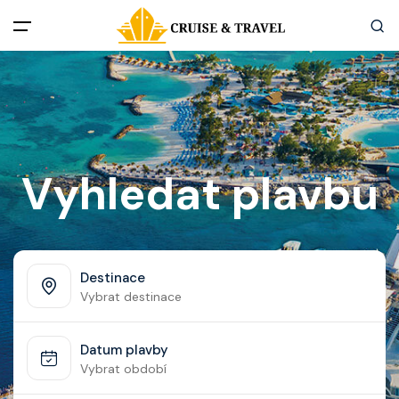
Menu
Akční nabídky
Destinace
Vyhledat plavbu
Zážitky z plaveb
Užitečné informace
Destinace
Vybrat destinace
Často kladené otázky
Datum plavby
Články
Vybrat období