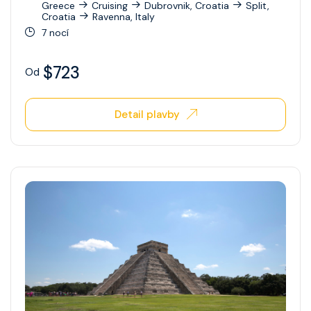
Greece
Cruising
Dubrovnik, Croatia
Split,
Croatia
Ravenna, Italy
Ovation Of The Seas
7 nocí
Quantum Of The Seas
$723
Od
Radiance Of The Seas
Rhapsody Of The Seas
Detail plavby
Serenade Of The Seas
Spectrum Of The Seas
Star Of The Seas
Symphony Of The Seas
Utopia Of The Seas
Vision Of The Seas
Voyager Of The Seas