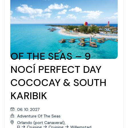
OF THE SEAS – 9
NOCÍ PERFECT DAY
COCOCAY & SOUTH
KARIBIK
06. 10. 2027
Adventure Of The Seas
Orlando (port Canaveral),
Fl
Cruising
Cruising
Willemstad,