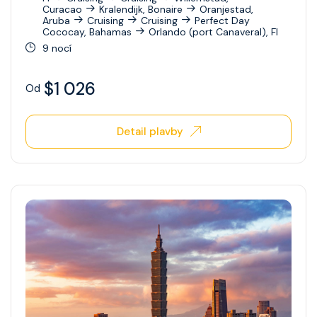
Curacao
Kralendijk, Bonaire
Oranjestad,
Aruba
Cruising
Cruising
Perfect Day
Cococay, Bahamas
Orlando (port Canaveral), Fl
9 nocí
$1 026
Od
Detail plavby