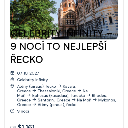
CELEBRITY INFINITY –
9 NOCÍ TO NEJLEPŠÍ
ŘECKO
07. 10. 2027
Celebrity Infinity
Atény (piraus), řecko
Kavala,
Greece
Thessaloniki, Greece
Na
Moři
Ephesus (kusadasi), Turecko
Rhodes,
Greece
Santorini, Greece
Na Moři
Mykonos,
Greece
Atény (piraus), řecko
9 nocí
$1 161
Od