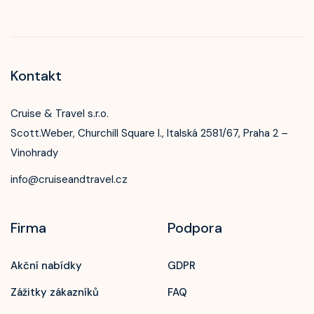
Kontakt
Cruise & Travel s.r.o.
Scott.Weber, Churchill Square I., Italská 2581/67, Praha 2 –
Vinohrady
info@cruiseandtravel.cz
Firma
Podpora
Akční nabídky
GDPR
Zavolejte nám!
Zážitky zákazníků
FAQ
+420 603 172 604