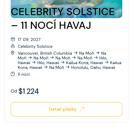
CELEBRITY SOLSTICE
– 11 NOCÍ HAVAJ
17. 09. 2027
Celebrity Solstice
Vancouver, British Columbia
Na Moři
Na
Moři
Na Moři
Na Moři
Na Moři
Hilo,
Hawaii
Hilo, Hawaii
Kailua Kona, Hawaii
Kailua
Kona, Hawaii
Na Moři
Honolulu, Oahu, Hawaii
11 nocí
$1 224
Od
Detail plavby