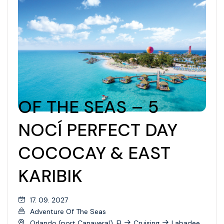
OF THE SEAS – 5
NOCÍ PERFECT DAY
COCOCAY & EAST
KARIBIK
17. 09. 2027
Adventure Of The Seas
Orlando (port Canaveral), Fl
Cruising
Labadee,