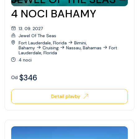
Celebrity Xperience
4 NOCI BAHAMY
Celebrity Xploration
13. 09. 2027
Jewel Of The Seas
Fort Lauderdale, Florida
Bimini,
Bahamy
Cruising
Nassau, Bahamas
Fort
Lauderdale, Florida
4 noci
$346
Od
Detail plavby