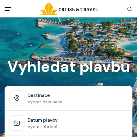
Menu
Akční nabídky
Destinace
Vyhledat plavbu
Zážitky z plaveb
Užitečné informace
Destinace
Vybrat destinace
Často kladené otázky
Datum plavby
Články
Vybrat období