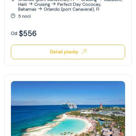
Haiti
Cruising
Perfect Day Cococay,
Bahamas
Orlando (port Canaveral), Fl
5 nocí
$556
Od
Detail plavby