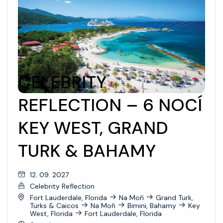
Wonder Of The Seas
Celebrity Apex
Celebrity Ascent
Celebrity Beyond
CELEBRITY
Celebrity Boundless
REFLECTION – 6 NOCÍ
Celebrity Compass
KEY WEST, GRAND
Celebrity Constellation
TURK & BAHAMY
Celebrity Eclipse
Celebrity Edge
12. 09. 2027
Celebrity Reflection
Celebrity Equinox
Fort Lauderdale, Florida
Na Moři
Grand Turk,
Turks & Caicos
Na Moři
Bimini, Bahamy
Key
Celebrity Flora
West, Florida
Fort Lauderdale, Florida