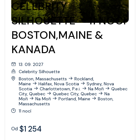
CELEBRITY
SILHOUETTE – 11 NOCÍ
BOSTON,MAINE &
KANADA
13. 09. 2027
Celebrity Silhouette
Boston, Massachusetts
Rockland,
Maine
Halifax, Nova Scotia
Sydney, Nova
Scotia
Charlottetown, P.e.i.
Na Moři
Quebec
City, Quebec
Quebec City, Quebec
Na
Moři
Na Moři
Portland, Maine
Boston,
Massachusetts
11 nocí
$1 254
Od