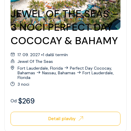
JEWEL OF THE SEAS –
3 NOCI PERFECT DAY
COCOCAY & BAHAMY
17. 09. 2027 +1 další termín
Jewel Of The Seas
Fort Lauderdale, Florida
Perfect Day Cococay,
Bahamas
Nassau, Bahamas
Fort Lauderdale,
Florida
3 noci
$269
Od
Detail plavby