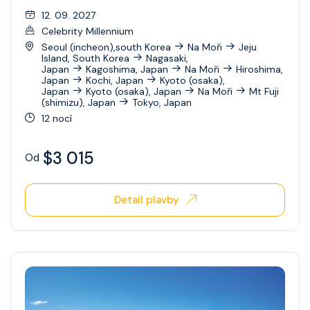
12. 09. 2027
Ovation Of The Seas
Celebrity Millennium
Seoul (incheon),south Korea
Na Moři
Jeju
Quantum Of The Seas
Island, South Korea
Nagasaki,
Japan
Kagoshima, Japan
Na Moři
Hiroshima,
Radiance Of The Seas
Japan
Kochi, Japan
Kyoto (osaka),
Japan
Kyoto (osaka), Japan
Na Moři
Mt Fuji
(shimizu), Japan
Tokyo, Japan
Rhapsody Of The Seas
12 nocí
Serenade Of The Seas
$3 015
Od
Spectrum Of The Seas
Star Of The Seas
Detail plavby
Symphony Of The Seas
Utopia Of The Seas
Vision Of The Seas
Voyager Of The Seas