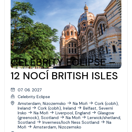
CELEBRITY ECLIPSE –
12 NOCÍ BRITISH ISLES
07. 06. 2027
Celebrity Eclipse
Amsterdam, Nizozemsko
Na Moři
Cork (cobh),
Ireland
Cork (cobh), Ireland
Belfast, Severní
Irsko
Na Moři
Liverpool, England
Glasgow
(greenock), Scotland
Na Moři
Lerwick/shetland,
Scotland
Inverness/loch Ness Scotland
Na
Moři
Amsterdam, Nizozemsko