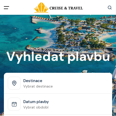
Menu
Akční nabídky
Destinace
Vyhledat plavbu
Zážitky z plaveb
Užitečné informace
Destinace
Vybrat destinace
Často kladené otázky
Datum plavby
Články
Vybrat období