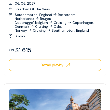
Celebrity Xperience
06. 06. 2027
Freedom Of The Seas
Celebrity Xploration
Southampton, England
Rotterdam,
Netherlands
Bruges,
(zeebrugge),belgium
Cruising
Copenhagen,
Denmark
Cruising
Oslo,
Norway
Cruising
Southampton, England
8 nocí
$1 615
Od
Detail plavby