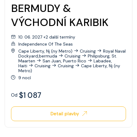
BERMUDY &
VÝCHODNÍ KARIBIK
10. 06. 2027 +2 další termíny
Independence Of The Seas
Cape Liberty, Nj (ny Metro)
Cruising
Royal Naval
Dockyard,bermuda
Cruising
Philipsburg, St.
Maarten
San Juan, Puerto Rico
Labadee,
Haiti
Cruising
Cruising
Cape Liberty, Nj (ny
Metro)
9 nocí
$1 087
Od
Detail plavby