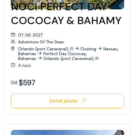
NOCI PERFECT DAY
COCOCAY & BAHAMY
07. 06. 2027
Adventure Of The Seas
Orlando (port Canaveral), Fl
Cruising
Nassau,
Bahamas
Perfect Day Cococay,
Bahamas
Orlando (port Canaveral), Fl
4 noci
$597
Od
Detail plavby