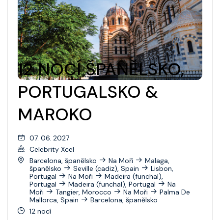
12 NOCÍ ŠPANĚLSKO,
PORTUGALSKO &
MAROKO
07. 06. 2027
Celebrity Xcel
Barcelona, španělsko
Na Moři
Malaga,
španělsko
Seville (cadiz), Spain
Lisbon,
Portugal
Na Moři
Madeira (funchal),
Portugal
Madeira (funchal), Portugal
Na
Moři
Tangier, Morocco
Na Moři
Palma De
Mallorca, Spain
Barcelona, španělsko
12 nocí