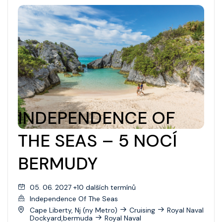
Grandeur Of The Seas
Pacifický Severozápad
Harmony Of The Seas
Jižní Amerika
Hero Of The Seas
Jižní Pacifik
Icon Of The Seas
Transatlantic
Independence Of The Seas
Panamský průplav
Jewel Of The Seas
INDEPENDENCE OF
Transpacific
Legend Of The Seas
THE SEAS – 5 NOCÍ
Liberty Of The Seas
BERMUDY
Mariner Of The Seas
Navigator Of The Seas
05. 06. 2027 +10 dalších termínů
Oasis Of The Seas
Independence Of The Seas
Cape Liberty, Nj (ny Metro)
Cruising
Royal Naval
Dockyard,bermuda
Royal Naval
Odyssey Of The Seas