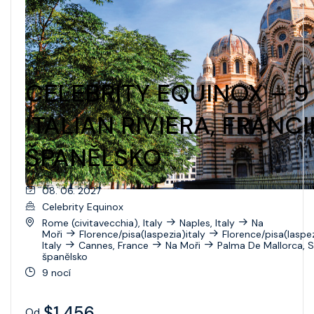
CELEBRITY EQUINOX – 9
ITALIAN RIVIERA, FRANCI
ŠPANĚLSKO
08. 06. 2027
Celebrity Equinox
Rome (civitavecchia), Italy
Naples, Italy
Na
Moři
Florence/pisa(laspezia)italy
Florence/pisa(laspez
Italy
Cannes, France
Na Moři
Palma De Mallorca, 
španělsko
9 nocí
$1 456
Od