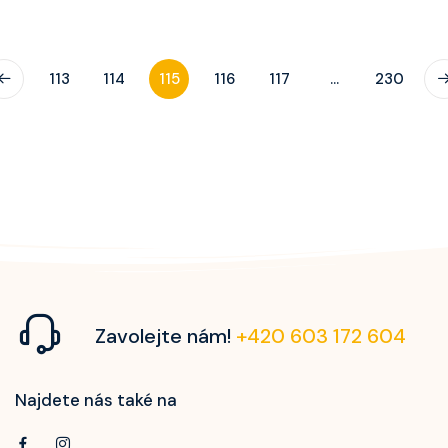
113
114
115
116
117
...
230
Zavolejte nám!
+420 603 172 604
Najdete nás také na