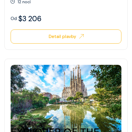
12 nocí
$3 206
Od
Detail plavby