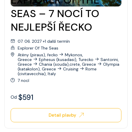
EXPLORER OF THE
SEAS – 7 NOCÍ TO
NEJLEPŠÍ ŘECKO
07. 06. 2027 +1 další termín
Explorer Of The Seas
Atény (piraus), řecko
Mykonos,
Greece
Ephesus (kusadasi), Turecko
Santorini,
Greece
Chania (souda),crete, Greece
Olympia
(katakolon), Greece
Cruising
Rome
(civitavecchia), Italy
7 nocí
$591
Od
Detail plavby