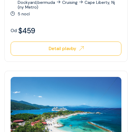
Dockyard,bermuda
Cruising
Cape Liberty, Nj
(ny Metro)
Ovation Of The Seas
5 nocí
Quantum Of The Seas
$459
Od
Radiance Of The Seas
Rhapsody Of The Seas
Detail plavby
Serenade Of The Seas
Spectrum Of The Seas
Star Of The Seas
Symphony Of The Seas
Utopia Of The Seas
Vision Of The Seas
Voyager Of The Seas