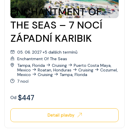
Wonder Of The Seas
ENCHANTMENT OF
Celebrity Apex
THE SEAS – 7 NOCÍ
Celebrity Ascent
ZÁPADNÍ KARIBIK
Celebrity Beyond
05. 06. 2027 +5 dalších termínů
Celebrity Boundless
Enchantment Of The Seas
Celebrity Compass
Tampa, Florida
Cruising
Puerto Costa Maya,
Mexico
Roatan, Honduras
Cruising
Cozumel,
Mexico
Cruising
Tampa, Florida
Celebrity Constellation
7 nocí
Celebrity Eclipse
$447
Od
Celebrity Edge
Celebrity Equinox
Detail plavby
Celebrity Flora