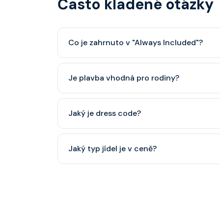
Často kladené otázky
Co je zahrnuto v "Always Included"?
Classic nápojový balíček (možný upgrade na P
Je plavba vhodná pro rodiny?
Celebrity Cruises je zaměřena spíše na dospěl
Jaký je dress code?
dětský klub (od 3 let).
Přes den pohodlné oblečení. Večer smart cas
Jaký typ jídel je v ceně?
smoking.
Hlavní restaurace, rautová restaurace, kavárna
steakhouse) za příplatek.