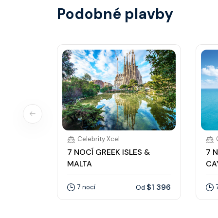
Podobné plavby
Celebrity Xcel
7 NOCÍ GREEK ISLES &
7 
MALTA
CA
$1 396
7 nocí
Od