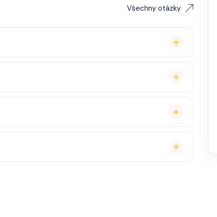
Všechny otázky
remium balíček), základní Wi-Fi.
é cestovatele, ale děti jsou vítány. K dispozici je
ual, někdy "Evening Chic" – doporučeno, ale není nutný
, burger bar – vše v ceně. Speciality (např. sushi,