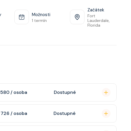
Začátek
y
Možnosti
Fort
1 termín
Lauderdale,
Florida
 580 / osoba
Dostupné
lní pro aktivní
 726 / osoba
Dostupné
í v hlavních
kům na palubě.
edem na oceán. V