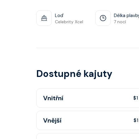
Loď
Délka plavb
Celebrity Xcel
7 nocí
Dostupné kajuty
Vnitřní
$1
Cenově nejdostupnější kajuta bez okna — ideá
Vnější
$1
cestovatele. V ceně plavby je plné stravován
restauracích, zábava i přístup ke všem zážit
Kajuta s oknem nebo lodním okénkem a výhl