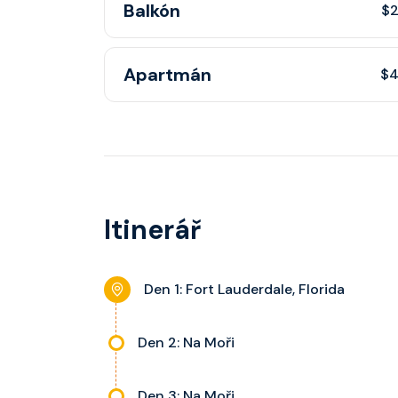
Balkón
$2
ceně plavby je plné stravování v hlavních res
přístup ke všem zážitkům na palubě.
Kajuta s vlastním soukromým balkonem a vý
Apartmán
$4
ceně plavby je plné stravování v hlavních res
přístup ke všem zážitkům na palubě.
Prostorné apartmá s prémiovými službami a e
V ceně plavby je plné stravování v hlavních r
přístup ke všem zážitkům na palubě.
Itinerář
Den 1: Fort Lauderdale, Florida
Den 2: Na Moři
Den 3: Na Moři