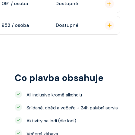
 091 / osoba
Dostupné
tauracích, zábava i
hledem na moře. V
 952 / osoba
Dostupné
tauracích, zábava i
xkluzivními vstupy.
estauracích, zábava i
Co plavba obsahuje
All inclusive kromě alkoholu
Snídaně, oběd a večeře + 24h palubní servis
Aktivity na lodi (dle lodi)
Večerní zábava