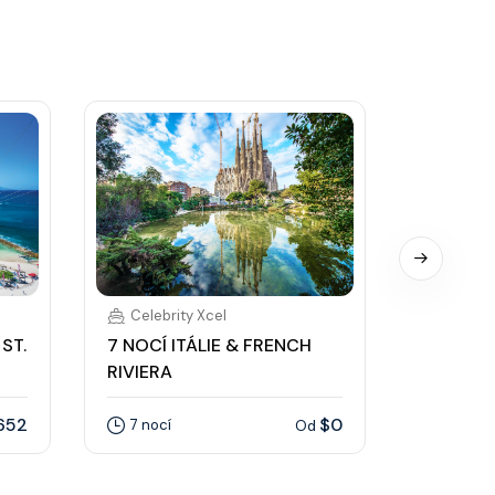
Celebrity Xcel
Celebri
ST.
7 NOCÍ ITÁLIE & FRENCH
7 NOCÍ 
RIVIERA
KITTS
652
$0
7 nocí
7 nocí
Od