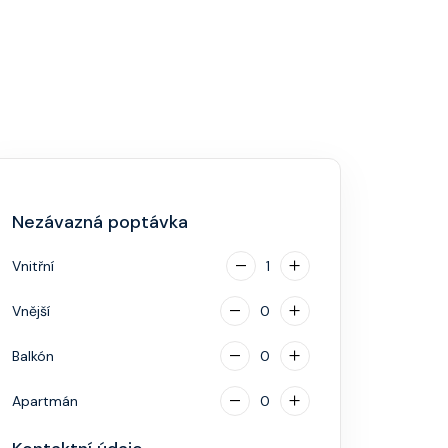
Nezávazná poptávka
Vnitřní
1
Vnější
0
Balkón
0
Apartmán
0