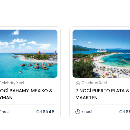
Celebrity Xcel
Celebrity Xcel
NOCÍ BAHAMY, MEXIKO &
7 NOCÍ PUERTO PLATA & 
YMAN
MAARTEN
$548
$
7 nocí
7 nocí
Od
Od