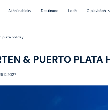
Akční nabídky
Destinace
Lodě
O plavbách
Zážitky z plaveb
Užitečné informa
o plata holiday
Často kladené ot
Tipy na nejlepší 
ARTEN & PUERTO PLATA 
26.12.2027