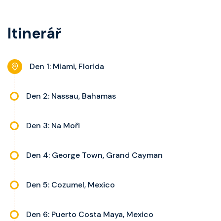
ceně plavby je plné stravování v
palubě.
hlavních restauracích, zábava i
Itinerář
přístup ke všem zážitkům na
palubě.
Den 1: Miami, Florida
Den 2: Nassau, Bahamas
Den 3: Na Moři
Den 4: George Town, Grand Cayman
Den 5: Cozumel, Mexico
Den 6: Puerto Costa Maya, Mexico