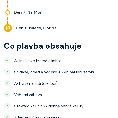
Den 7: Na Moři
Den 8: Miami, Florida
Co plavba obsahuje
All inclusive kromě alkoholu
Snídaně, oběd a večeře + 24h palubní servis
Aktivity na lodi (dle lodi)
Večerní zábava
Steward kajut a 2x denně servis kajuty
Zdarma ručníky u bazénu