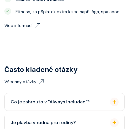
Fitness, za příplatek extra lekce např. jóga, spa apod.
Více informací
Často kladené otázky
Všechny otázky
Co je zahrnuto v "Always Included"?
Classic nápojový balíček (možný upgrade na Premium
Je plavba vhodná pro rodiny?
balíček), základní Wi-Fi.