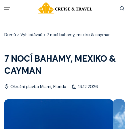
Menu
Domů
> Vyhledávač > 7 nocí bahamy, mexiko & cayman
Akční nabídky
Destinace
7 NOCÍ BAHAMY, MEXIKO &
CAYMAN
Zážitky z plaveb
Užitečné informace
Okružní plavba Miami, Florida
13.12.2026
Často kladené otázky
Články