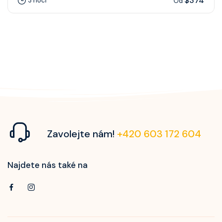
$374
3 noci
Od
Zavolejte nám!
+420 603 172 604
Najdete nás také na