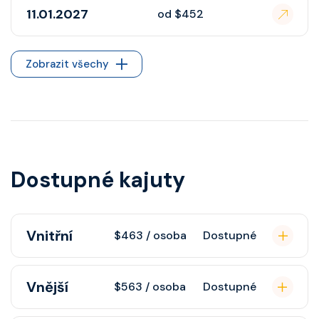
11.01.2027
od $452
Zobrazit všechy
Dostupné kajuty
Vnitřní
$463 / osoba
Dostupné
Vnitřní kajuta poskytuje pohovku,
Vnější
$563 / osoba
Dostupné
fén, soukromou koupelnu se
sprchou, šatnu, nastavitelnou