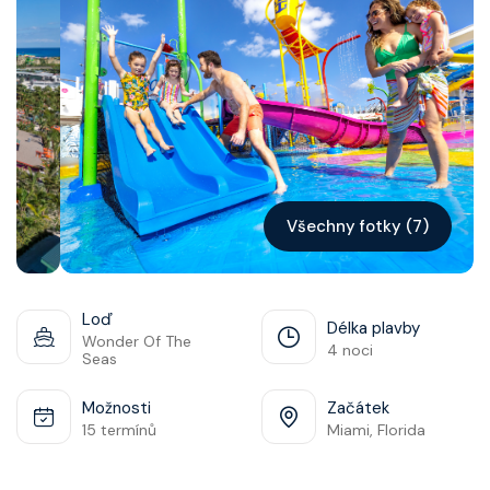
Kontakt
Vyhledat plavbu
Všechny fotky (7)
Loď
Délka plavby
Wonder Of The
4 noci
Seas
Možnosti
Začátek
15 termínů
Miami, Florida