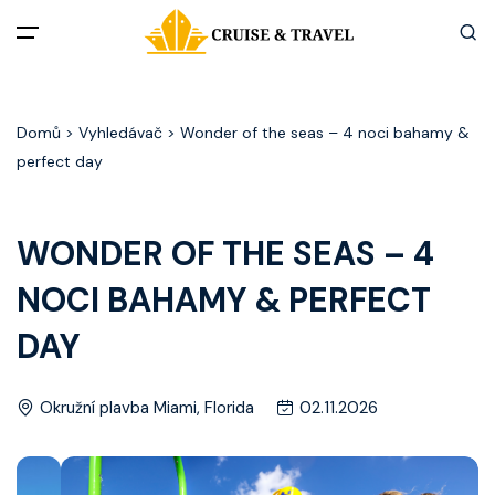
Menu
Domů
> Vyhledávač > Wonder of the seas – 4 noci bahamy &
Akční nabídky
perfect day
Destinace
WONDER OF THE SEAS – 4
Zážitky z plaveb
NOCI BAHAMY & PERFECT
Užitečné informace
DAY
Často kladené otázky
Okružní plavba Miami, Florida
02.11.2026
Články