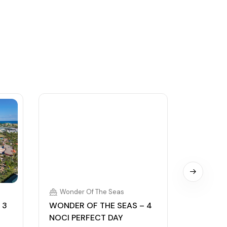
Wonder Of The Seas
Wonder
 3
WONDER OF THE SEAS – 4
WONDER 
NOCI PERFECT DAY
NOCI B