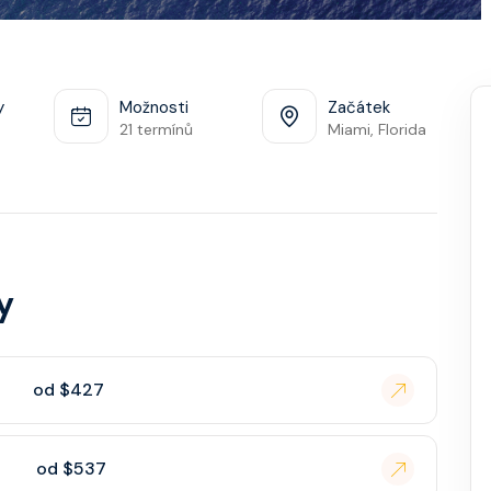
y
Možnosti
Začátek
21 termínů
Miami, Florida
y
od $427
od $537