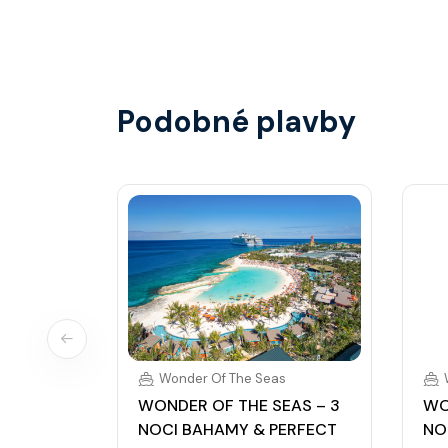
identifikace při opuštění lodi a návrat zpět)
hotovostní zálohu.
Podobné plavby
Wonder Of The Seas
WONDER OF THE SEAS – 3
WO
NOCI BAHAMY & PERFECT
NO