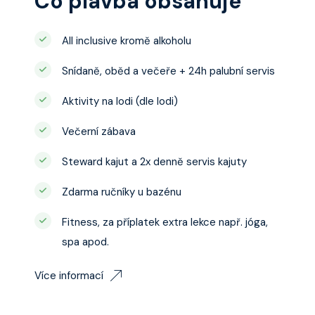
Co plavba obsahuje
All inclusive kromě alkoholu
Snídaně, oběd a večeře + 24h palubní servis
Aktivity na lodi (dle lodi)
Večerní zábava
Steward kajut a 2x denně servis kajuty
Zdarma ručníky u bazénu
Fitness, za příplatek extra lekce např. jóga,
spa apod.
Více informací