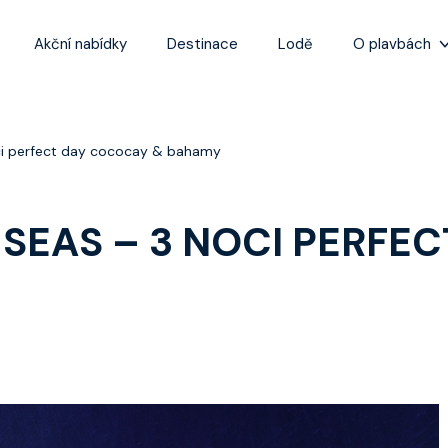
Akční nabídky
Destinace
Lodě
O plavbách
Zážitky z plaveb
Užitečné informa
ci perfect day cococay & bahamy
Často kladené ot
Tipy na nejlepší 
SEAS – 3 NOCI PERFE