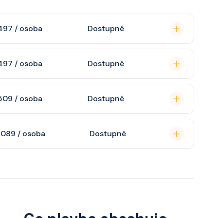
497 / osoba
Dostupné
omou koupelnu se
497 / osoba
Dostupné
raktivní TV, rádio,
n, soukromou
509 / osoba
Dostupné
atizaci, interaktivní
o s výhledem dle
soukromou koupelnu
 089 / osoba
Dostupné
interaktivní TV,
 výhledem, velikost
ce ložnicí podle
u, šatnu,
o, telefon, noční
juty a balkonu se liší