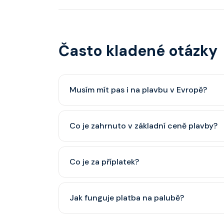
Často kladené otázky
Musím mít pas i na plavbu v Evropě?
Pas je vždy lepší, ale občanský průkaz pro p
Co je zahrnuto v základní ceně plavby?
minimálně 6 měsíců po skončení plavby.
Ubytování, hlavní restaurace, rautová restaura
Co je za příplatek?
nápoje (voda, čaj, káva, limonády apod.).
Alkoholické a balené nápoje, specializované re
Jak funguje platba na palubě?
některé aktivity.
Vše probíhá bezhotovostně přes SeaPass kartu