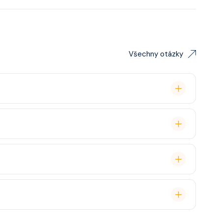
Všechny otázky
lavby po Evropě stačí. Doporučuje se platnost
ce, zábava, show, bazény, vířivky, fitness, základní
staurace, Wi-Fi, výlety, spa služby, spropitné a
 (karta určená pro platby na lodi, vstup do kajuty,