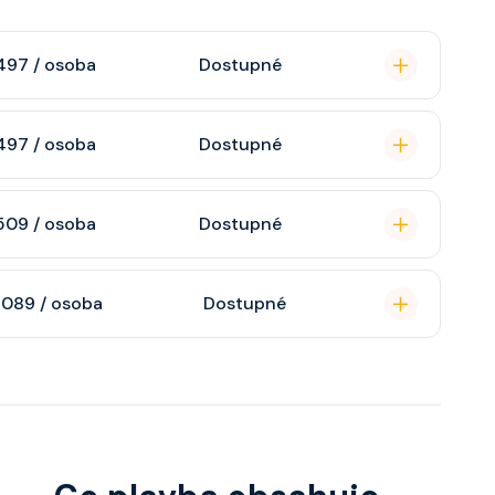
497 / osoba
Dostupné
omou koupelnu se
497 / osoba
Dostupné
raktivní TV, rádio,
n, soukromou
509 / osoba
Dostupné
atizaci, interaktivní
o s výhledem dle
soukromou koupelnu
 089 / osoba
Dostupné
interaktivní TV,
 výhledem, velikost
ce ložnicí podle
u, šatnu,
o, telefon, noční
juty a balkonu se liší