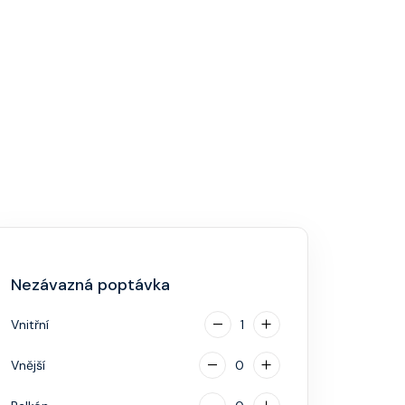
Nezávazná poptávka
Vnitřní
1
Vnější
0