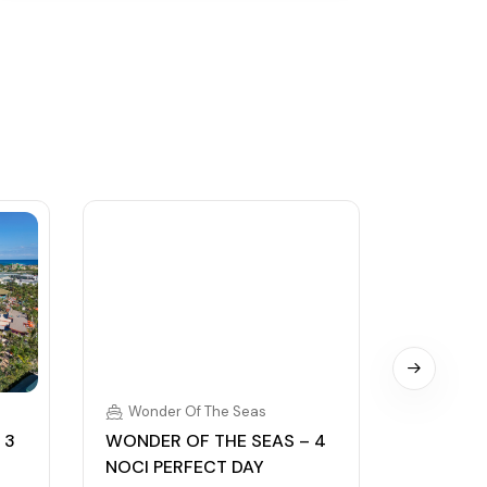
Wonder Of The Seas
Wonder
 3
WONDER OF THE SEAS – 4
WONDER 
NOCI PERFECT DAY
NOCI B