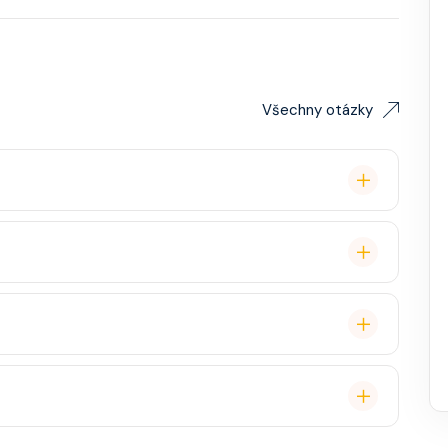
Všechny otázky
lavby po Evropě stačí. Doporučuje se platnost
ce, zábava, show, bazény, vířivky, fitness, základní
staurace, Wi-Fi, výlety, spa služby, spropitné a
 (karta určená pro platby na lodi, vstup do kajuty,