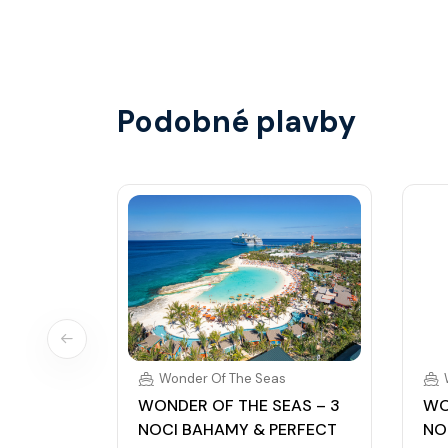
identifikace při opuštění lodi a návrat zpět)
hotovostní zálohu.
Podobné plavby
Wonder Of The Seas
WONDER OF THE SEAS – 3
WO
NOCI BAHAMY & PERFECT
NO