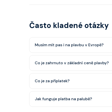
Často kladené otázky
Musím mít pas i na plavbu v Evropě?
Pas je vždy lepší, ale občanský průkaz pro p
Co je zahrnuto v základní ceně plavby?
minimálně 6 měsíců po skončení plavby.
Ubytování, hlavní restaurace, rautová restaura
Co je za příplatek?
nápoje (voda, čaj, káva, limonády apod.).
Alkoholické a balené nápoje, specializované re
Jak funguje platba na palubě?
některé aktivity.
Vše probíhá bezhotovostně přes SeaPass kartu