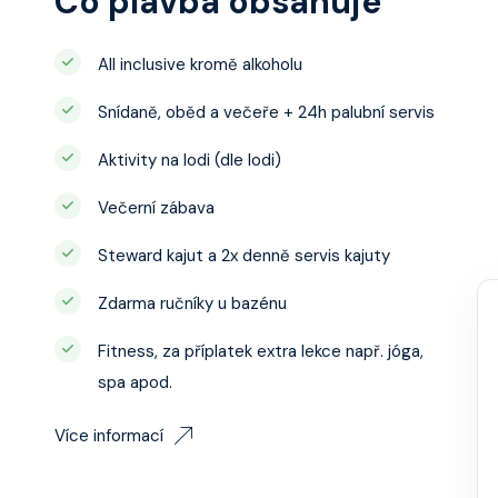
Co plavba obsahuje
All inclusive kromě alkoholu
Snídaně, oběd a večeře + 24h palubní servis
Aktivity na lodi (dle lodi)
Večerní zábava
Steward kajut a 2x denně servis kajuty
Zdarma ručníky u bazénu
Fitness, za příplatek extra lekce např. jóga,
spa apod.
Více informací