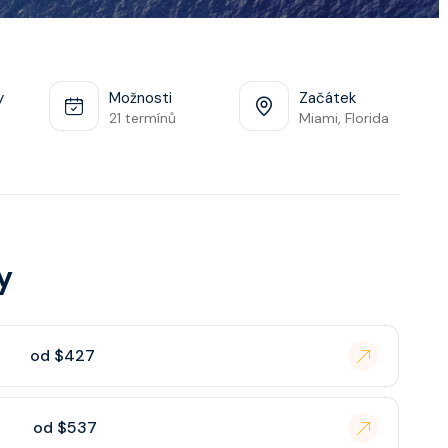
y
Možnosti
Začátek
21 termínů
Miami, Florida
y
od $427
od $537