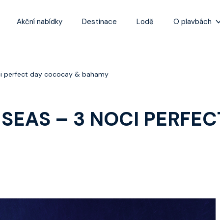
Akční nabídky
Destinace
Lodě
O plavbách
Zážitky z plaveb
Užitečné informa
ci perfect day cococay & bahamy
Často kladené ot
Tipy na nejlepší 
SEAS – 3 NOCI PERFE