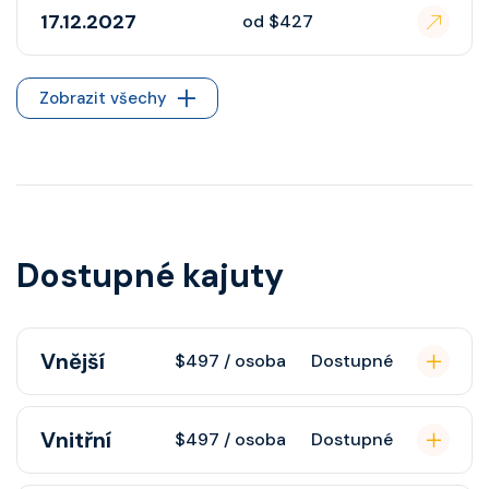
17.12.2027
od $427
Zobrazit všechy
Dostupné kajuty
Vnější
$497 / osoba
Dostupné
Vnější kajuta s oknem poskytuje
Vnitřní
$497 / osoba
Dostupné
pohovku, fén, soukromou koupelnu
se sprchou, šatnu, nastavitelnou