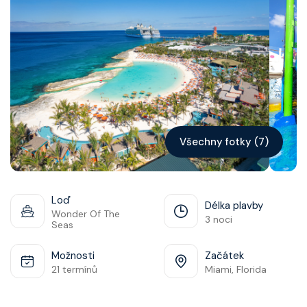
Kontakt
Vyhledat plavbu
Všechny fotky (7)
Loď
Délka plavby
Wonder Of The
3 noci
Seas
Možnosti
Začátek
21 termínů
Miami, Florida