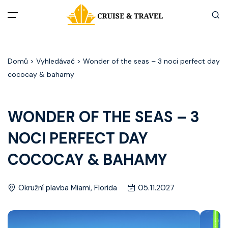
Menu
Domů
> Vyhledávač > Wonder of the seas – 3 noci perfect day
Akční nabídky
cococay & bahamy
Destinace
WONDER OF THE SEAS – 3
Zážitky z plaveb
NOCI PERFECT DAY
Užitečné informace
COCOCAY & BAHAMY
Často kladené otázky
Okružní plavba Miami, Florida
05.11.2027
Články