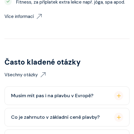
Fitness, za příplatek extra lekce např. jóga, spa apod.
Více informací
Často kladené otázky
Všechny otázky
Musím mít pas i na plavbu v Evropě?
Pas je vždy lepší, ale občanský průkaz pro plavby po
Co je zahrnuto v základní ceně plavby?
Evropě stačí. Doporučuje se platnost minimálně 6
měsíců po skončení plavby.
Ubytování, hlavní restaurace, rautová restaurace,