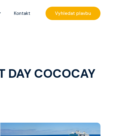
Kontakt
Vyhledat plavbu
Menu
Akční nabídky
ce
ázky
Destinace
plavbu
CT DAY COCOCAY
Zážitky z plaveb
Užitečné informace
Často kladené otázky
Články