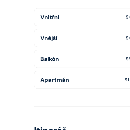
Vnitřní
$
Vnitřní kajuta poskytuje pohovku, fén, soukr
Vnější
$
sprchou, šatnu, nastavitelnou klimatizaci, inte
telefon, noční stolky, trezor.
Vnější kajuta s oknem poskytuje pohovku, fé
Balkón
$
koupelnu se sprchou, šatnu, nastavitelnou klim
TV, rádio, telefon, noční stolky, trezor a okn
Kajuta s balkonem poskytuje pohovku, fén, 
Apartmán
kategorie kajuty.
$1
se sprchou, šatnu, nastavitelnou klimatizaci, 
rádio, telefon, noční stolky, trezor a balkon s
Apartmán s balkonem poskytuje pohovku či ví
kajuty a balkonu se liší dle kategorie kajuty.
kategorie, fén, soukromou koupelnu se sprcho
nastavitelnou klimatizaci, interaktivní TV, rádi
stolky, trezor a balkon s výhledem, velikost ka
dle kategorie kajuty.