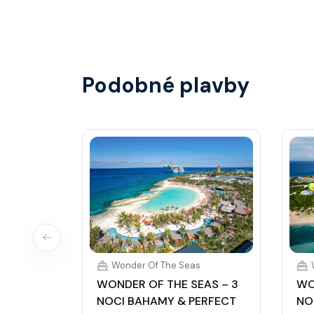
identifikace při opuštění lodi a návrat zpět)
hotovostní zálohu.
Podobné plavby
Wonder Of The Seas
WONDER OF THE SEAS – 3
WO
NOCI BAHAMY & PERFECT
NO