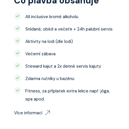
Co plavba obsahuje
All inclusive kromě alkoholu
Snídaně, oběd a večeře + 24h palubní servis
Aktivity na lodi (dle lodi)
Večerní zábava
Steward kajut a 2x denně servis kajuty
Zdarma ručníky u bazénu
Fitness, za příplatek extra lekce např. jóga,
spa apod.
Více informací