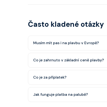
Často kladené otázky
Musím mít pas i na plavbu v Evropě?
Pas je vždy lepší, ale občanský průkaz pro p
Co je zahrnuto v základní ceně plavby?
minimálně 6 měsíců po skončení plavby.
Ubytování, hlavní restaurace, rautová restaura
Co je za příplatek?
nápoje (voda, čaj, káva, limonády apod.).
Alkoholické a balené nápoje, specializované re
Jak funguje platba na palubě?
některé aktivity.
Vše probíhá bezhotovostně přes SeaPass kartu