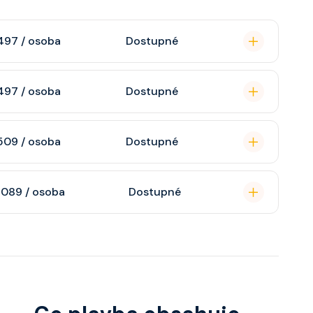
497 / osoba
Dostupné
omou koupelnu se
497 / osoba
Dostupné
raktivní TV, rádio,
n, soukromou
509 / osoba
Dostupné
atizaci, interaktivní
o s výhledem dle
soukromou koupelnu
 089 / osoba
Dostupné
interaktivní TV,
 výhledem, velikost
ce ložnicí podle
u, šatnu,
o, telefon, noční
juty a balkonu se liší