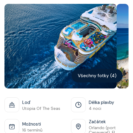
Kontakt
Vyhledat plavbu
Všechny fotky (4)
Loď
Délka plavby
Utopia Of The Seas
4 noci
Začátek
Možnosti
Orlando (port
16 termínů
Canaveral), Fl