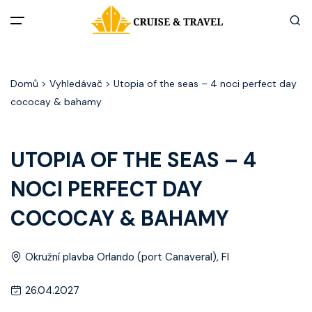
Menu
Domů
> Vyhledávač > Utopia of the seas – 4 noci perfect day
Akční nabídky
cococay & bahamy
Destinace
UTOPIA OF THE SEAS – 4
Zážitky z plaveb
NOCI PERFECT DAY
Užitečné informace
COCOCAY & BAHAMY
Často kladené otázky
Okružní plavba Orlando (port Canaveral), Fl
Články
26.04.2027