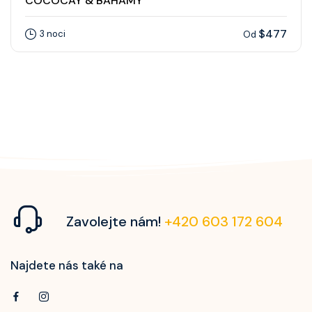
COCOCAY & BAHAMY
$477
3 noci
Od
Zavolejte nám!
+420 603 172 604
Najdete nás také na