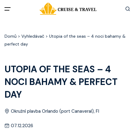
Menu
Domů
> Vyhledávač > Utopia of the seas – 4 noci bahamy &
Akční nabídky
perfect day
Destinace
UTOPIA OF THE SEAS – 4
Zážitky z plaveb
NOCI BAHAMY & PERFECT
Užitečné informace
DAY
Často kladené otázky
Okružní plavba Orlando (port Canaveral), Fl
Články
07.12.2026