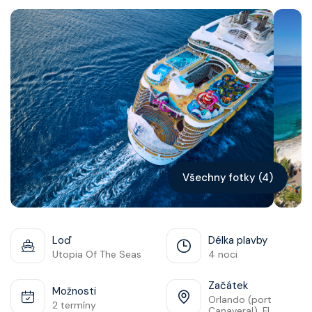
Kontakt
Vyhledat plavbu
Všechny fotky (4)
Loď
Délka plavby
Utopia Of The Seas
4 noci
Začátek
Možnosti
Orlando (port
2 termíny
Canaveral), Fl