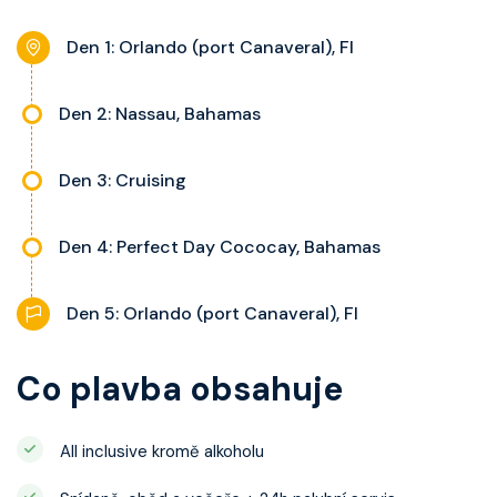
interaktivní TV, rádio, telefon,
noční stolky, trezor a balkon s
Den 1: Orlando (port Canaveral), Fl
výhledem, velikost kajuty a balkonu
se liší dle kategorie kajuty.
Den 2: Nassau, Bahamas
Den 3: Cruising
Den 4: Perfect Day Cococay, Bahamas
Den 5: Orlando (port Canaveral), Fl
Co plavba obsahuje
All inclusive kromě alkoholu