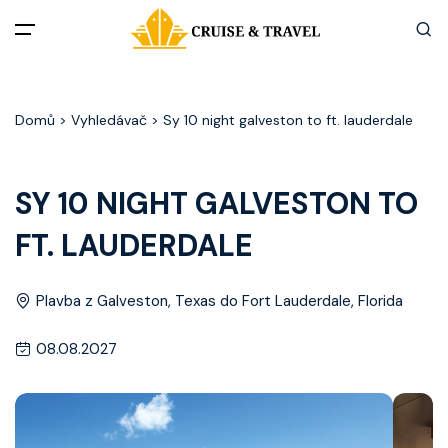
Menu
Domů
> Vyhledávač > Sy 10 night galveston to ft. lauderdale
Akční nabídky
Destinace
SY 10 NIGHT GALVESTON TO
FT. LAUDERDALE
Zážitky z plaveb
Užitečné informace
Plavba z Galveston, Texas do Fort Lauderdale, Florida
08.08.2027
Často kladené otázky
Články