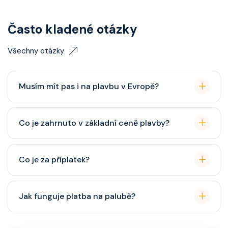
Často kladené otázky
Všechny otázky
Musím mít pas i na plavbu v Evropě?
Pas je vždy lepší, ale občanský průkaz pro plavby po
Co je zahrnuto v základní ceně plavby?
Evropě stačí. Doporučuje se platnost minimálně 6
měsíců po skončení plavby.
Ubytování, hlavní restaurace, rautová restaurace,
Co je za příplatek?
zábava, show, bazény, vířivky, fitness, základní nápoje
(voda, čaj, káva, limonády apod.).
Alkoholické a balené nápoje, specializované
Jak funguje platba na palubě?
restaurace, Wi-Fi, výlety, spa služby, spropitné a
některé aktivity.
Vše probíhá bezhotovostně přes SeaPass kartu