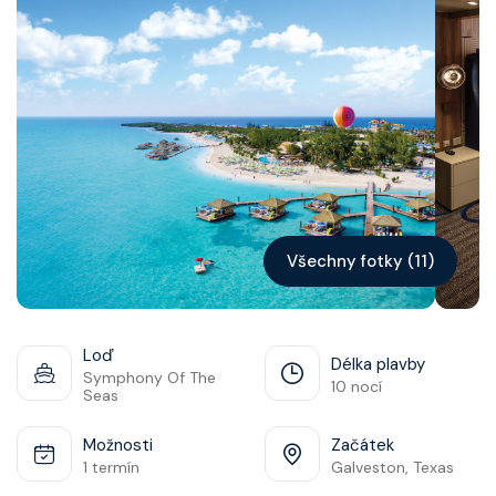
Kontakt
Vyhledat plavbu
Všechny fotky (11)
Loď
Délka plavby
Symphony Of The
10 nocí
Seas
Možnosti
Začátek
1 termín
Galveston, Texas