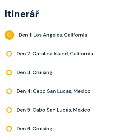
koupelnu se sprchou, šatnu,
a balkonu se liší dle kategorie
Itinerář
nastavitelnou klimatizaci,
kajuty.
interaktivní TV, rádio, telefon,
noční stolky, trezor a balkon s
Den 1: Los Angeles, California
výhledem, velikost kajuty a balkonu
se liší dle kategorie kajuty.
Den 2: Catalina Island, California
Den 3: Cruising
Den 4: Cabo San Lucas, Mexico
Den 5: Cabo San Lucas, Mexico
Den 6: Cruising