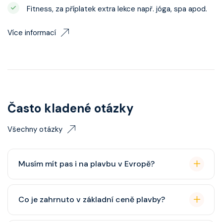
Fitness, za příplatek extra lekce např. jóga, spa apod.
Více informací
Často kladené otázky
Všechny otázky
Musím mít pas i na plavbu v Evropě?
Pas je vždy lepší, ale občanský průkaz pro plavby po
Co je zahrnuto v základní ceně plavby?
Evropě stačí. Doporučuje se platnost minimálně 6
měsíců po skončení plavby.