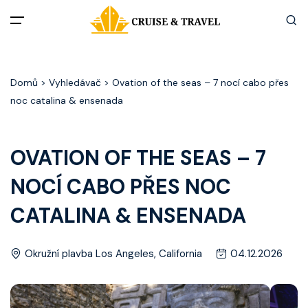
Menu
Domů
> Vyhledávač > Ovation of the seas – 7 nocí cabo přes
Akční nabídky
noc catalina & ensenada
Destinace
OVATION OF THE SEAS – 7
Zážitky z plaveb
NOCÍ CABO PŘES NOC
Užitečné informace
CATALINA & ENSENADA
Často kladené otázky
Okružní plavba Los Angeles, California
04.12.2026
Články