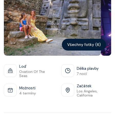
Kontakt
Vyhledat plavbu
Všechny fotky (6)
Loď
Délka plavby
Ovation Of The
7 nocí
Seas
Začátek
Možnosti
Los Angeles,
4 termíny
California