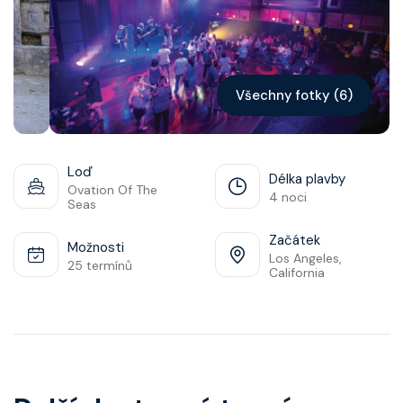
Kontakt
Vyhledat plavbu
Všechny fotky (6)
Loď
Délka plavby
Ovation Of The
4 noci
Seas
Začátek
Možnosti
Los Angeles,
25 termínů
California