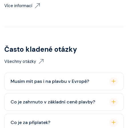
Více informací
Často kladené otázky
Všechny otázky
Musím mít pas i na plavbu v Evropě?
Pas je vždy lepší, ale občanský průkaz pro plavby po
Co je zahrnuto v základní ceně plavby?
Evropě stačí. Doporučuje se platnost minimálně 6
měsíců po skončení plavby.
Ubytování, hlavní restaurace, rautová restaurace,
Co je za příplatek?
zábava, show, bazény, vířivky, fitness, základní nápoje