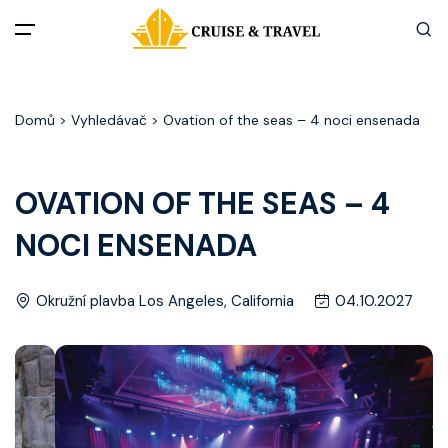
Menu
Domů
> Vyhledávač > Ovation of the seas – 4 noci ensenada
Akční nabídky
Destinace
OVATION OF THE SEAS – 4
NOCI ENSENADA
Zážitky z plaveb
Užitečné informace
Okružní plavba Los Angeles, California
04.10.2027
Často kladené otázky
Články