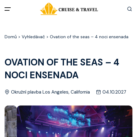
Menu
Domů
> Vyhledávač > Ovation of the seas – 4 noci ensenada
Akční nabídky
Destinace
OVATION OF THE SEAS – 4
NOCI ENSENADA
Zážitky z plaveb
Užitečné informace
Okružní plavba Los Angeles, California
04.10.2027
Často kladené otázky
Články