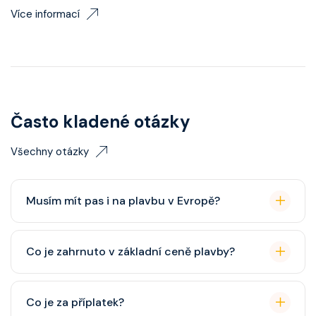
Více informací
Často kladené otázky
Všechny otázky
Musím mít pas i na plavbu v Evropě?
Pas je vždy lepší, ale občanský průkaz pro plavby po
Co je zahrnuto v základní ceně plavby?
Evropě stačí. Doporučuje se platnost minimálně 6
měsíců po skončení plavby.
Ubytování, hlavní restaurace, rautová restaurace,
Co je za příplatek?
zábava, show, bazény, vířivky, fitness, základní nápoje