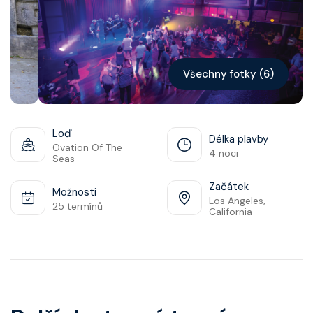
Kontakt
Vyhledat plavbu
Všechny fotky (6)
Loď
Délka plavby
Ovation Of The
4 noci
Seas
Začátek
Možnosti
Los Angeles,
25 termínů
California