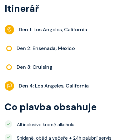
a balkonu se liší dle kategorie
Itinerář
nastavitelnou klimatizaci,
kajuty.
interaktivní TV, rádio, telefon,
noční stolky, trezor a balkon s
Den 1: Los Angeles, California
výhledem, velikost kajuty a balkonu
se liší dle kategorie kajuty.
Den 2: Ensenada, Mexico
Den 3: Cruising
Den 4: Los Angeles, California
Co plavba obsahuje
All inclusive kromě alkoholu
Snídaně, oběd a večeře + 24h palubní servis