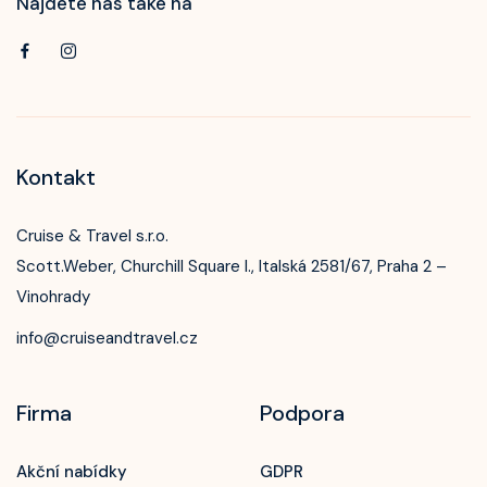
Najdete nás také na
Kontakt
Cruise & Travel s.r.o.
Scott.Weber, Churchill Square I., Italská 2581/67, Praha 2 –
Vinohrady
info@cruiseandtravel.cz
Firma
Podpora
Akční nabídky
GDPR