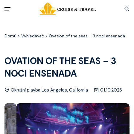
Menu
Domů
> Vyhledávač > Ovation of the seas – 3 noci ensenada
Akční nabídky
Destinace
OVATION OF THE SEAS – 3
NOCI ENSENADA
Zážitky z plaveb
Užitečné informace
Okružní plavba Los Angeles, California
01.10.2026
Často kladené otázky
Články