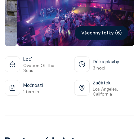
Kontakt
Vyhledat plavbu
Všechny fotky (6)
Loď
Délka plavby
Ovation Of The
3 noci
Seas
Začátek
Možnosti
Los Angeles,
1 termín
California