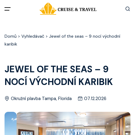
Menu
Domů
> Vyhledávač > Jewel of the seas – 9 nocí východní
Akční nabídky
karibik
Destinace
JEWEL OF THE SEAS – 9
Zážitky z plaveb
NOCÍ VÝCHODNÍ KARIBIK
Užitečné informace
Okružní plavba Tampa, Florida
07.12.2026
Často kladené otázky
Články