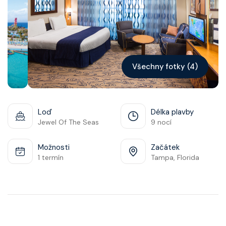
Kontakt
Vyhledat plavbu
Všechny fotky (4)
Loď
Délka plavby
Jewel Of The Seas
9 nocí
Možnosti
Začátek
1 termín
Tampa, Florida