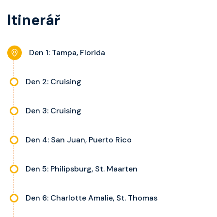
koupelnu se sprchou, šatnu,
a balkonu se liší dle kategorie
Itinerář
nastavitelnou klimatizaci,
kajuty.
interaktivní TV, rádio, telefon,
noční stolky, trezor a balkon s
Den 1: Tampa, Florida
výhledem, velikost kajuty a balkonu
se liší dle kategorie kajuty.
Den 2: Cruising
Den 3: Cruising
Den 4: San Juan, Puerto Rico
Den 5: Philipsburg, St. Maarten
Den 6: Charlotte Amalie, St. Thomas