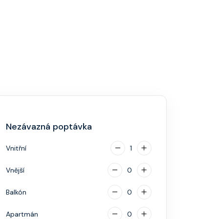
Nezávazná poptávka
Vnitřní
1
Vnější
0
Balkón
0
Apartmán
0