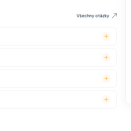
Všechny otázky
lavby po Evropě stačí. Doporučuje se platnost
ce, zábava, show, bazény, vířivky, fitness, základní
staurace, Wi-Fi, výlety, spa služby, spropitné a
 (karta určená pro platby na lodi, vstup do kajuty,
, napojenou na vaši kreditní kartu nebo přes složenou