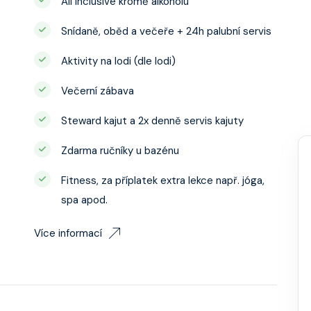
All inclusive kromě alkoholu
Snídaně, oběd a večeře + 24h palubní servis
Aktivity na lodi (dle lodi)
Večerní zábava
Steward kajut a 2x denně servis kajuty
Zdarma ručníky u bazénu
Fitness, za příplatek extra lekce např. jóga,
spa apod.
Více informací