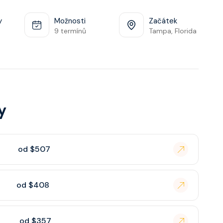
y
Možnosti
Začátek
9 termínů
Tampa, Florida
y
od $507
od $408
od $357