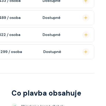
433 / osoba
Dostupné
omou koupelnu se
489 / osoba
Dostupné
raktivní TV, rádio,
n, soukromou
622 / osoba
Dostupné
atizaci, interaktivní
o s výhledem dle
soukromou koupelnu
 299 / osoba
Dostupné
interaktivní TV,
 výhledem, velikost
ce ložnicí podle
u, šatnu,
o, telefon, noční
juty a balkonu se liší
Co plavba obsahuje