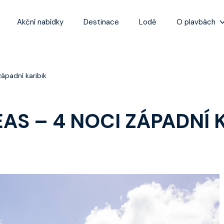
Akční nabídky
Destinace
Lodě
O plavbách
Zážitky z plaveb
Užitečné informa
ápadní karibik
Často kladené ot
Tipy na nejlepší 
AS – 4 NOCI ZÁPADNÍ 