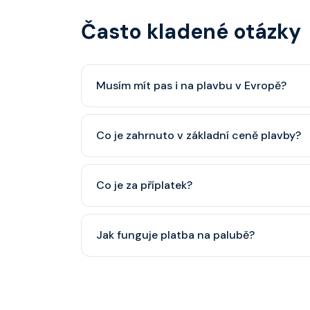
Často kladené otázky
Musím mít pas i na plavbu v Evropě?
Pas je vždy lepší, ale občanský průkaz pro p
Co je zahrnuto v základní ceně plavby?
minimálně 6 měsíců po skončení plavby.
Ubytování, hlavní restaurace, rautová restaura
Co je za příplatek?
nápoje (voda, čaj, káva, limonády apod.).
Alkoholické a balené nápoje, specializované re
Jak funguje platba na palubě?
některé aktivity.
Vše probíhá bezhotovostně přes SeaPass kartu
identifikace při opuštění lodi a návrat zpět)
hotovostní zálohu.