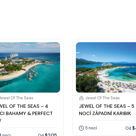
Jewel Of The Seas
Jewel Of The Seas
WEL OF THE SEAS – 4
JEWEL OF THE SEAS – 5
CI BAHAMY & PERFECT
NOCÍ ZÁPADNÍ KARIBIK
Y
$
5 nocí
Od
$205
4 noci
Od