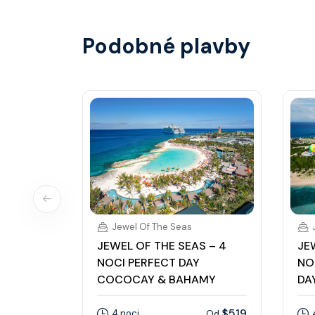
Podobné plavby
Jewel Of The Seas
JEWEL OF THE SEAS – 4
JE
NOCI PERFECT DAY
NO
COCOCAY & BAHAMY
DA
$519
4 noci
Od