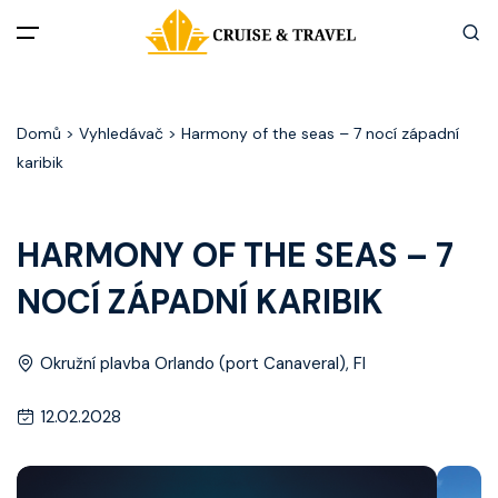
Menu
Domů
> Vyhledávač > Harmony of the seas – 7 nocí západní
Akční nabídky
karibik
Destinace
HARMONY OF THE SEAS – 7
Zážitky z plaveb
NOCÍ ZÁPADNÍ KARIBIK
Užitečné informace
Okružní plavba Orlando (port Canaveral), Fl
Často kladené otázky
12.02.2028
Články