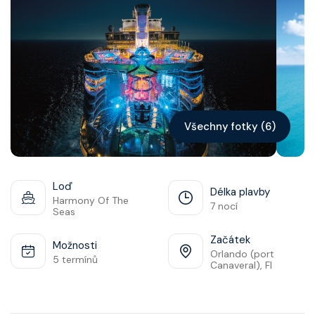
Kontakt
Vyhledat plavbu
Všechny fotky (6)
Loď
Délka plavby
Harmony Of The
7 nocí
Seas
Začátek
Možnosti
Orlando (port
5 termínů
Canaveral), Fl