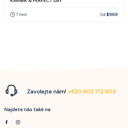
KARIBIK & PERFECT DAY
$969
7 nocí
Od
Zavolejte nám!
+420 603 172 604
Najdete nás také na