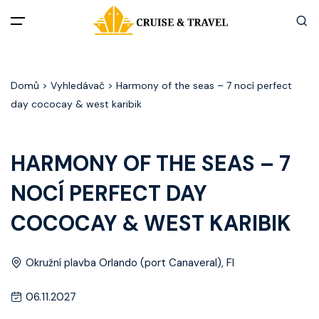
Menu
Domů
> Vyhledávač > Harmony of the seas – 7 nocí perfect
Akční nabídky
day cococay & west karibik
Destinace
HARMONY OF THE SEAS – 7
Zážitky z plaveb
NOCÍ PERFECT DAY
Užitečné informace
COCOCAY & WEST KARIBIK
Často kladené otázky
Okružní plavba Orlando (port Canaveral), Fl
Články
06.11.2027