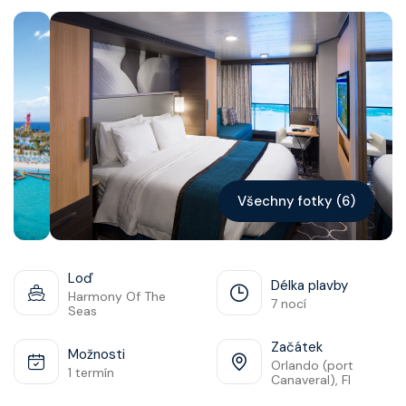
Kontakt
Vyhledat plavbu
Všechny fotky (6)
Loď
Délka plavby
Harmony Of The
7 nocí
Seas
Začátek
Možnosti
Orlando (port
1 termín
Canaveral), Fl