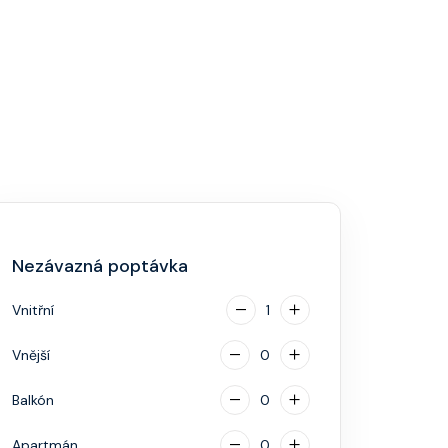
Nezávazná poptávka
Vnitřní
1
Vnější
0
Balkón
0
Apartmán
0