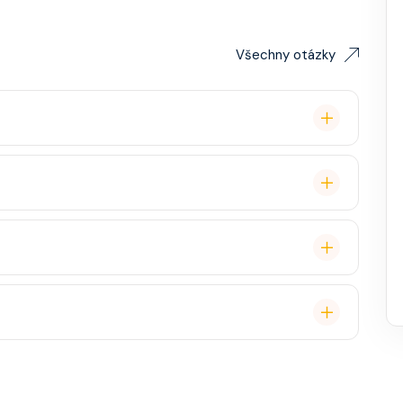
Všechny otázky
lavby po Evropě stačí. Doporučuje se platnost
ce, zábava, show, bazény, vířivky, fitness, základní
staurace, Wi-Fi, výlety, spa služby, spropitné a
 (karta určená pro platby na lodi, vstup do kajuty,
, napojenou na vaši kreditní kartu nebo přes složenou