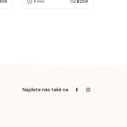
359
$259
4 noci
7 nocí
Od
Najdete nás také na