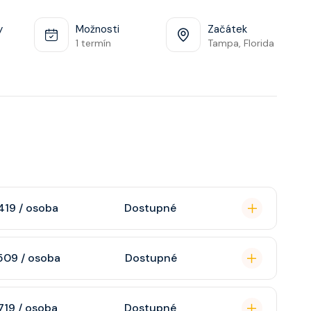
y
Možnosti
Začátek
1 termín
Tampa, Florida
419 / osoba
Dostupné
omou koupelnu se
509 / osoba
Dostupné
raktivní TV, rádio,
n, soukromou
719 / osoba
Dostupné