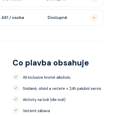
atizaci, interaktivní
o s výhledem dle
soukromou koupelnu
 481 / osoba
Dostupné
interaktivní TV,
 výhledem, velikost
ce ložnicí podle
u, šatnu,
o, telefon, noční
juty a balkonu se liší
Co plavba obsahuje
All inclusive kromě alkoholu
Snídaně, oběd a večeře + 24h palubní servis
Aktivity na lodi (dle lodi)
Večerní zábava