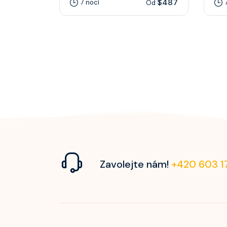
$487
7 nocí
Od
Zavolejte nám!
+420 603 1