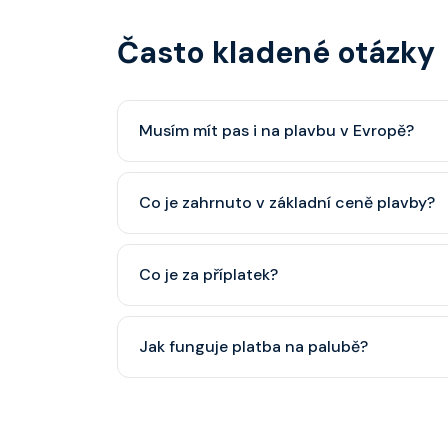
Často kladené otázky
Musím mít pas i na plavbu v Evropě?
Pas je vždy lepší, ale občanský průkaz pro p
Co je zahrnuto v základní ceně plavby?
minimálně 6 měsíců po skončení plavby.
Ubytování, hlavní restaurace, rautová restaura
Co je za příplatek?
nápoje (voda, čaj, káva, limonády apod.).
Alkoholické a balené nápoje, specializované re
Jak funguje platba na palubě?
některé aktivity.
Vše probíhá bezhotovostně přes SeaPass kartu
identifikace při opuštění lodi a návrat zpět)