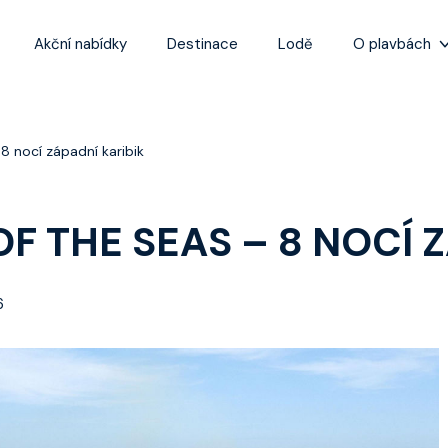
Akční nabídky
Destinace
Lodě
O plavbách
Zážitky z plaveb
Užitečné informa
 nocí západní karibik
Často kladené ot
Tipy na nejlepší 
 THE SEAS – 8 NOCÍ Z
6