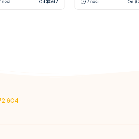
$567
$
7 nocí
7 nocí
Od
Od
72 604