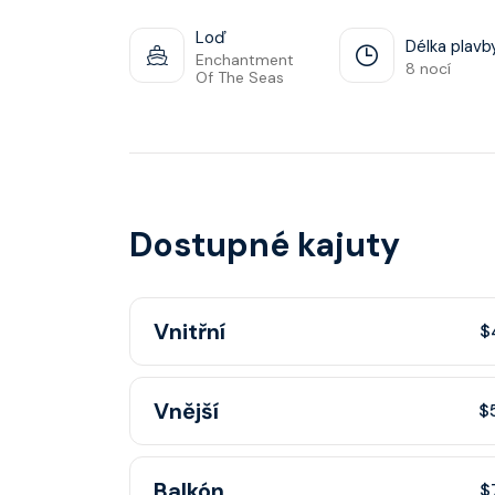
Loď
Délka plavb
Enchantment
8 nocí
Of The Seas
Dostupné kajuty
Vnitřní
$
Vnitřní kajuta poskytuje pohovku, fén, soukr
Vnější
$
sprchou, šatnu, nastavitelnou klimatizaci, inte
telefon, noční stolky, trezor.
Vnější kajuta s oknem poskytuje pohovku, fé
Balkón
$