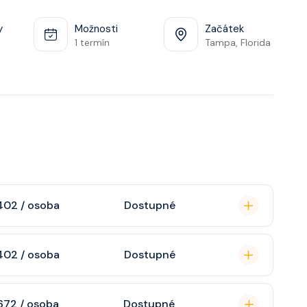
y
Možnosti
Začátek
1 termín
Tampa, Florida
402 / osoba
Dostupné
omou koupelnu se
402 / osoba
Dostupné
raktivní TV, rádio,
n, soukromou
672 / osoba
Dostupné