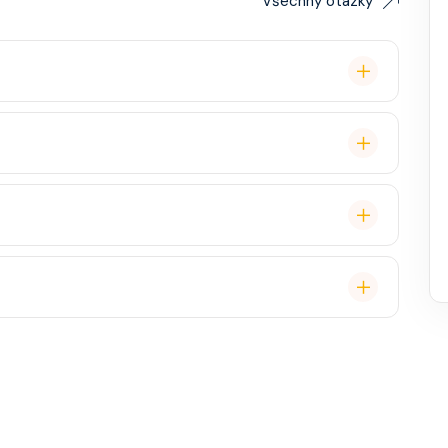
Všechny otázky
lavby po Evropě stačí. Doporučuje se platnost
ce, zábava, show, bazény, vířivky, fitness, základní
staurace, Wi-Fi, výlety, spa služby, spropitné a
 (karta určená pro platby na lodi, vstup do kajuty,
, napojenou na vaši kreditní kartu nebo přes složenou