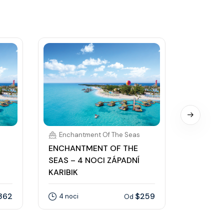
Enchantment Of The Seas
Enchan
ENCHANTMENT OF THE
ENCHAN
SEAS – 4 NOCI ZÁPADNÍ
SEAS – 
KARIBIK
KARIBIK
362
$259
4 noci
7 nocí
Od