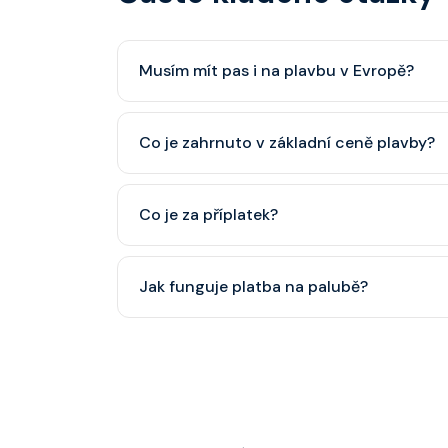
Musím mít pas i na plavbu v Evropě?
Pas je vždy lepší, ale občanský průkaz pro p
Co je zahrnuto v základní ceně plavby?
minimálně 6 měsíců po skončení plavby.
Ubytování, hlavní restaurace, rautová restaura
Co je za příplatek?
nápoje (voda, čaj, káva, limonády apod.).
Alkoholické a balené nápoje, specializované re
Jak funguje platba na palubě?
některé aktivity.
Vše probíhá bezhotovostně přes SeaPass kartu
identifikace při opuštění lodi a návrat zpět)
hotovostní zálohu.