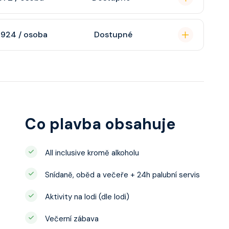
atizaci, interaktivní
o s výhledem dle
soukromou koupelnu
 924 / osoba
Dostupné
interaktivní TV,
 výhledem, velikost
ce ložnicí podle
u, šatnu,
o, telefon, noční
juty a balkonu se liší
Co plavba obsahuje
All inclusive kromě alkoholu
Snídaně, oběd a večeře + 24h palubní servis
Aktivity na lodi (dle lodi)
Večerní zábava