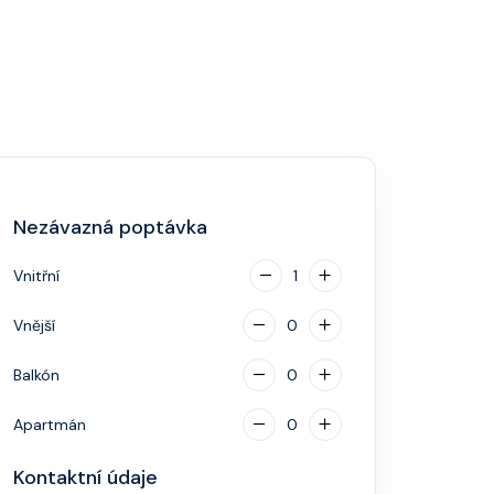
Nezávazná poptávka
Vnitřní
1
Vnější
0
Balkón
0
Apartmán
0
Kontaktní údaje