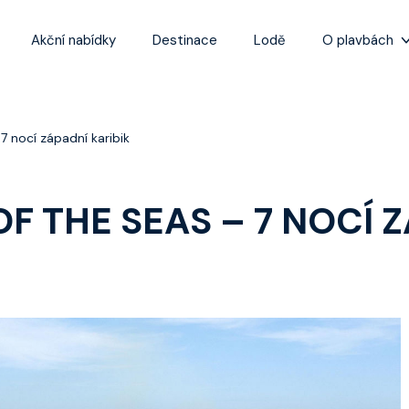
Akční nabídky
Destinace
Lodě
O plavbách
Zážitky z plaveb
Užitečné informa
 nocí západní karibik
Často kladené ot
Tipy na nejlepší 
 THE SEAS – 7 NOCÍ Z