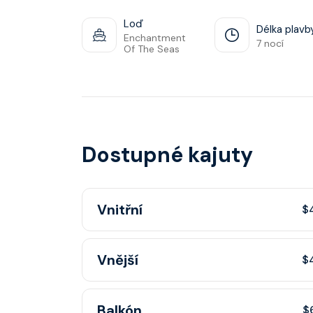
Loď
Délka plavb
Enchantment
7 nocí
Of The Seas
Dostupné kajuty
Vnitřní
$
Vnitřní kajuta poskytuje pohovku, fén, soukr
Vnější
$
sprchou, šatnu, nastavitelnou klimatizaci, inte
telefon, noční stolky, trezor.
Vnější kajuta s oknem poskytuje pohovku, fé
Balkón
$