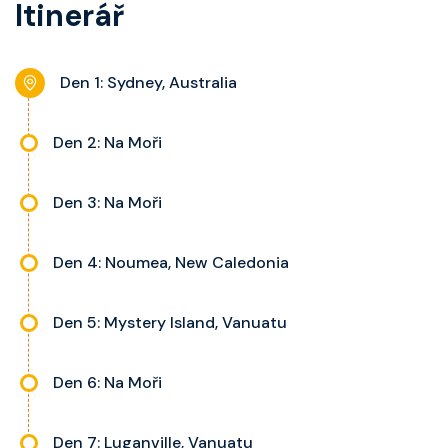
Itinerář
nastavitelnou klimatizaci,
kajuty.
interaktivní TV, rádio, telefon,
noční stolky, trezor a balkon s
Den 1: Sydney, Australia
výhledem, velikost kajuty a balkonu
se liší dle kategorie kajuty.
Den 2: Na Moři
Den 3: Na Moři
Den 4: Noumea, New Caledonia
Den 5: Mystery Island, Vanuatu
Den 6: Na Moři
Den 7: Luganville, Vanuatu