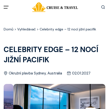
Menu
Domů
> Vyhledávač > Celebrity edge – 12 nocí jižní pacifik
Akční nabídky
Destinace
CELEBRITY EDGE – 12 NOCÍ
JIŽNÍ PACIFIK
Zážitky z plaveb
Užitečné informace
Okružní plavba Sydney, Australia
02.01.2027
Často kladené otázky
Články