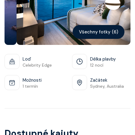
Kontakt
Vyhledat plavbu
Všechny fotky (6)
Loď
Délka plavby
Celebrity Edge
12 nocí
Možnosti
Začátek
1 termín
Sydney, Australia
Dostupné kajuty