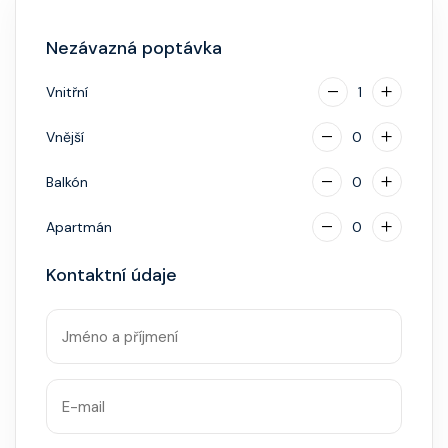
za příplatek.
Nezávazná poptávka
Vnitřní
1
Vnější
0
Balkón
0
Apartmán
0
Kontaktní údaje