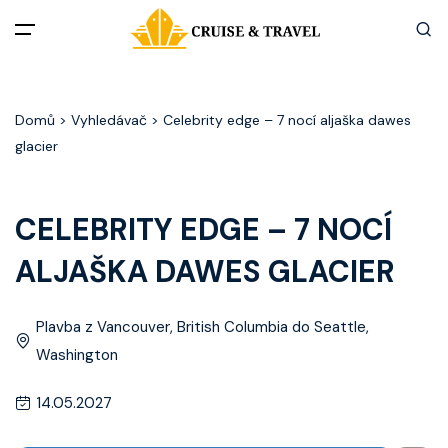
Menu
Domů
> Vyhledávač > Celebrity edge – 7 nocí aljaška dawes
Akční nabídky
glacier
Destinace
CELEBRITY EDGE – 7 NOCÍ
Zážitky z plaveb
ALJAŠKA DAWES GLACIER
Užitečné informace
Plavba z Vancouver, British Columbia do Seattle,
Často kladené otázky
Washington
14.05.2027
Články