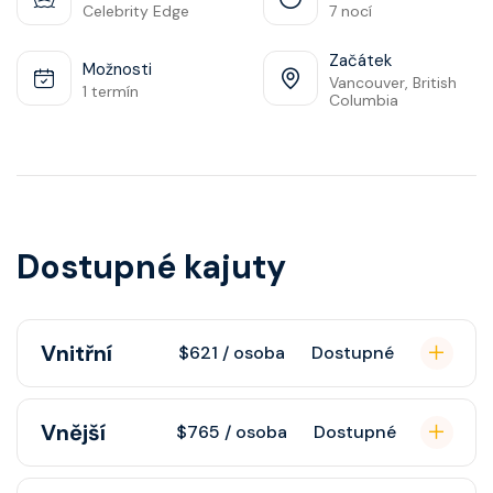
Celebrity Edge
7 nocí
Začátek
Možnosti
Vancouver, British
1 termín
Columbia
Dostupné kajuty
Vnitřní
$621 / osoba
Dostupné
Vnitřní kajuta poskytuje pohovku,
Vnější
$765 / osoba
Dostupné
fén, soukromou koupelnu se
sprchou, šatnu, nastavitelnou