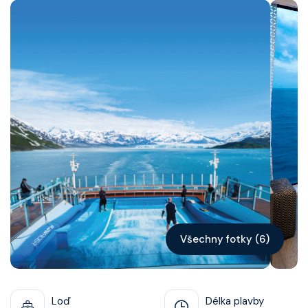
Kontakt
Vyhledat plavbu
Všechny fotky (6)
Loď
Délka plavby