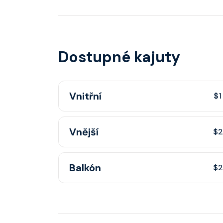
Dostupné kajuty
Vnitřní
$1
Vnitřní kajuta poskytuje pohovku, fén, soukr
Vnější
$2
sprchou, šatnu, nastavitelnou klimatizaci, inte
telefon, noční stolky, trezor.
Vnější kajuta s oknem poskytuje pohovku, fé
Balkón
$2
koupelnu se sprchou, šatnu, nastavitelnou klim
TV, rádio, telefon, noční stolky, trezor a okn
Kajuta s balkonem poskytuje pohovku, fén, 
kategorie kajuty.
se sprchou, šatnu, nastavitelnou klimatizaci, 