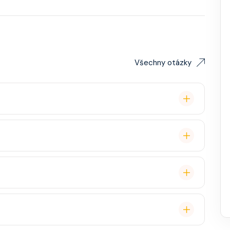
Všechny otázky
remium balíček), základní Wi-Fi.
é cestovatele, ale děti jsou vítány. K dispozici je
ual, někdy "Evening Chic" – doporučeno, ale není nutný