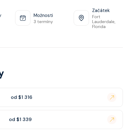
Začátek
y
Možnosti
Fort
3 termíny
Lauderdale,
Florida
y
od $1 316
od $1 339