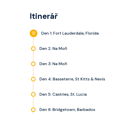
rádio, telefon, noční stolky, trezor a balkon s
kajuty a balkonu se liší dle kategorie kajuty.
Itinerář
Den 1: Fort Lauderdale, Florida
Den 2: Na Moři
Den 3: Na Moři
Den 4: Basseterre, St Kitts & Nevis
Den 5: Castries, St. Lucia
Den 6: Bridgetown, Barbados