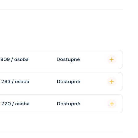
 809 / osoba
Dostupné
omou koupelnu se
 263 / osoba
Dostupné
raktivní TV, rádio,
n, soukromou
 720 / osoba
Dostupné
atizaci, interaktivní
o s výhledem dle
soukromou koupelnu
interaktivní TV,