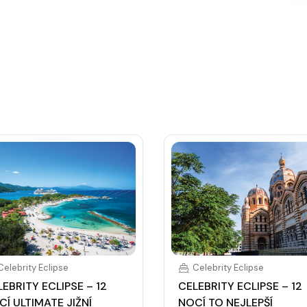
, burger bar – vše v ceně. Speciality (např. sushi,
Celebrity Eclipse
Celebrity Eclipse
EBRITY ECLIPSE – 12
CELEBRITY ECLIPSE – 12
CÍ ULTIMATE JIŽNÍ
NOCÍ TO NEJLEPŠÍ