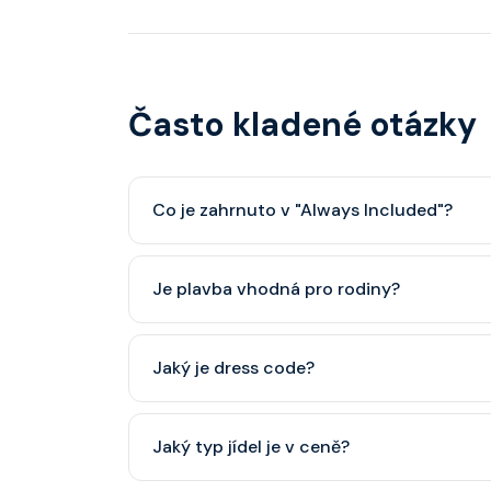
Často kladené otázky
Co je zahrnuto v "Always Included"?
Classic nápojový balíček (možný upgrade na P
Je plavba vhodná pro rodiny?
Celebrity Cruises je zaměřena spíše na dospěl
Jaký je dress code?
dětský klub (od 3 let).
Přes den pohodlné oblečení. Večer smart cas
Jaký typ jídel je v ceně?
smoking.