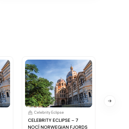
Celebrity Eclipse
Celebri
CELEBRITY ECLIPSE – 7
CELEBRIT
NOCÍ NORWEGIAN FJORDS
NOCÍ UL