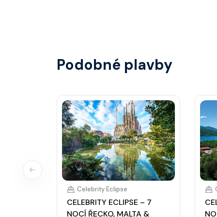
Hlavní restaurace, rautová restaurace, kavárna
steakhouse) za příplatek.
Podobné plavby
Celebrity Eclipse
CELEBRITY ECLIPSE – 7
CEL
NOCÍ ŘECKO, MALTA &
NO