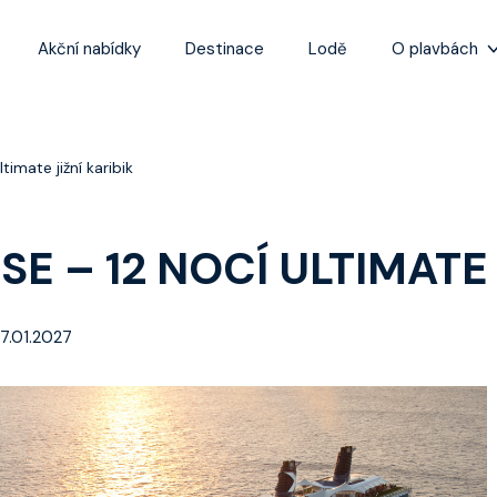
Akční nabídky
Destinace
Lodě
O plavbách
Zážitky z plaveb
Užitečné informa
imate jižní karibik
Často kladené ot
Tipy na nejlepší 
SE – 12 NOCÍ ULTIMATE 
17.01.2027