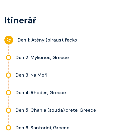
kategorie, fén, soukromou
balkon s výhledem, velikost kajuty
koupelnu se sprchou, šatnu,
a balkonu se liší dle kategorie
Itinerář
nastavitelnou klimatizaci,
kajuty.
interaktivní TV, rádio, telefon,
noční stolky, trezor a balkon s
Den 1: Atény (piraus), řecko
výhledem, velikost kajuty a balkonu
se liší dle kategorie kajuty.
Den 2: Mykonos, Greece
Den 3: Na Moři
Den 4: Rhodes, Greece
Den 5: Chania (souda),crete, Greece
Den 6: Santorini, Greece