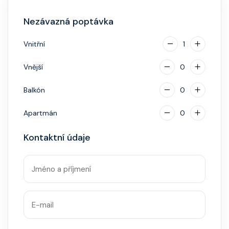
za příplatek.
Nezávazná poptávka
Vnitřní
1
Vnější
0
Balkón
0
Apartmán
0
Kontaktní údaje