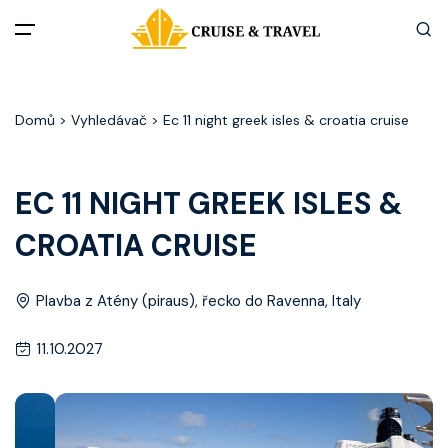
Menu
Domů
> Vyhledávač > Ec 11 night greek isles & croatia cruise
Akční nabídky
Destinace
EC 11 NIGHT GREEK ISLES &
CROATIA CRUISE
Zážitky z plaveb
Užitečné informace
Plavba z Atény (piraus), řecko do Ravenna, Italy
11.10.2027
Často kladené otázky
Články