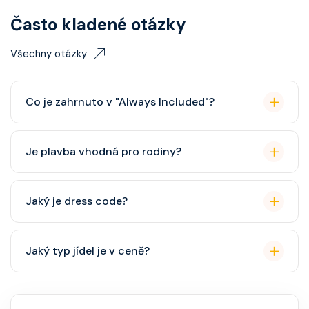
Často kladené otázky
Všechny otázky
Co je zahrnuto v "Always Included"?
Classic nápojový balíček (možný upgrade na Premium
Je plavba vhodná pro rodiny?
balíček), základní Wi-Fi.
Celebrity Cruises je zaměřena spíše na dospělé
Jaký je dress code?
cestovatele, ale děti jsou vítány. K dispozici je dětský
klub (od 3 let).
Přes den pohodlné oblečení. Večer smart casual,
Jaký typ jídel je v ceně?
někdy "Evening Chic" – doporučeno, ale není nutný
smoking.
Hlavní restaurace, rautová restaurace, kavárna, burger
bar – vše v ceně. Speciality (např. sushi, steakhouse)