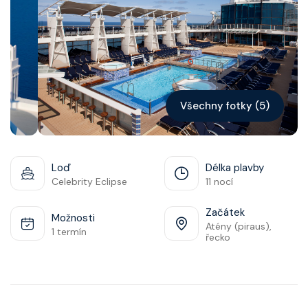
Kontakt
Vyhledat plavbu
Všechny fotky (5)
Loď
Délka plavby
Celebrity Eclipse
11 nocí
Začátek
Možnosti
Atény (piraus),
1 termín
řecko