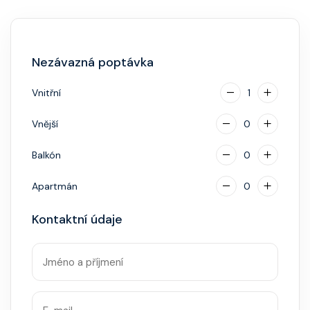
Hlavní restaurace, rautová restaurace, kavárna, burger
bar – vše v ceně. Speciality (např. sushi, steakhouse)
za příplatek.
Nezávazná poptávka
Vnitřní
1
Vnější
0
Balkón
0
Apartmán
0
Kontaktní údaje