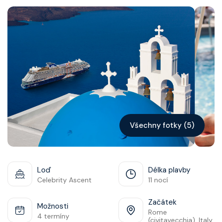
Kontakt
Vyhledat plavbu
Všechny fotky (5)
Loď
Délka plavby
Celebrity Ascent
11 nocí
Začátek
Možnosti
Rome
4 termíny
(civitavecchia), Italy