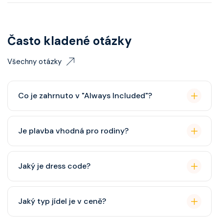
Často kladené otázky
Všechny otázky
Co je zahrnuto v "Always Included"?
Classic nápojový balíček (možný upgrade na Premium
Je plavba vhodná pro rodiny?
balíček), základní Wi-Fi.
Celebrity Cruises je zaměřena spíše na dospělé
Jaký je dress code?
cestovatele, ale děti jsou vítány. K dispozici je dětský
klub (od 3 let).
Přes den pohodlné oblečení. Večer smart casual,
Jaký typ jídel je v ceně?
někdy "Evening Chic" – doporučeno, ale není nutný
smoking.