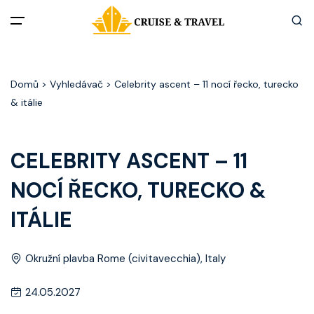
Menu
Domů
> Vyhledávač > Celebrity ascent – 11 nocí řecko, turecko
Akční nabídky
& itálie
Destinace
CELEBRITY ASCENT – 11
Zážitky z plaveb
NOCÍ ŘECKO, TURECKO &
Užitečné informace
ITÁLIE
Často kladené otázky
Okružní plavba Rome (civitavecchia), Italy
Články
24.05.2027